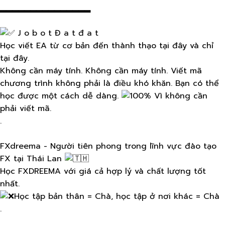
▂▂▂▂▂▂▂▂▂▂▂▂▂▂▂
J o b o t Đ a t đ a t
Học viết EA từ cơ bản đến thành thạo tại đây và chỉ
tại đây.
Không cần máy tính. Không cần máy tính. Viết mã
chương trình không phải là điều khó khăn. Bạn có thể
học được một cách dễ dàng.
Vì không cần
phải viết mã.
.
FXdreema - Người tiên phong trong lĩnh vực đào tạo
FX tại Thái Lan
Học FXDREEMA với giá cả hợp lý và chất lượng tốt
nhất.
Học tập bản thân = Chà, học tập ở nơi khác = Chà
.