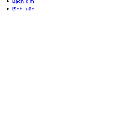
Bạch kim
Bình luận
Đăng nhập
Google
Google
hoặc đăng nhập bằng email
Mật khẩu phải có tối thiểu 8 ký
tự gồm số và chữ, chứa ít nhất 1 chữ cái viết hoa
Tôi muốn đăng ký làm người hướng dẫn