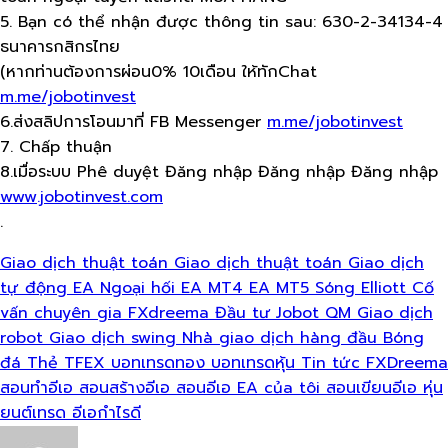
5. Bạn có thể nhận được thông tin sau: 630-2-34134-4
ธนาคารกสิกรไทย
(หากท่านต้องการผ่อน0% 10เดือน​ ให้ทักChat
m.me/jobotinvest
6.ส่งสลิปการโอนมาที่ FB Messenger
m.me/jobotinvest
7. Chấp thuận
8.เมื่อระบบ Phê duyệt Đăng nhập Đăng nhập Đăng nhập
www.jobotinvest.com
.
Giao dịch thuật toán
Giao dịch thuật toán
Giao dịch
tự động
EA Ngoại hối
EA MT4
EA MT5
Sóng Elliott
Cố
vấn chuyên gia
FXdreema
Đầu tư Jobot
QM
Giao dịch
robot
Giao dịch swing
Nhà giao dịch hàng đầu
Bóng
đá
Thẻ TFEX
บอทเทรดทอง
บอทเทรดหุ้น
Tin tức FXDreema
สอนทำอีเอ
สอนสร้างอีเอ
สอนอีเอ
EA của tôi
สอนเขียนอีเอ
หุ่น
ยนต์เทรด
อีเอกำไรดี