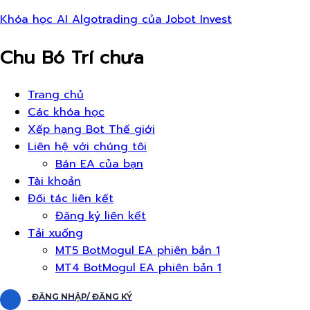
Khóa học AI Algotrading của Jobot Invest
Chu Bó Trí chưa
Thực
Trang chủ
đơn
Các khóa học
Xếp hạng Bot Thế giới
Liên hệ với chúng tôi
Bán EA của bạn
Tài khoản
Đối tác liên kết
Đăng ký liên kết
Tải xuống
MT5 BotMogul EA phiên bản 1
MT4 BotMogul EA phiên bản 1
ĐĂNG NHẬP/ ĐĂNG KÝ