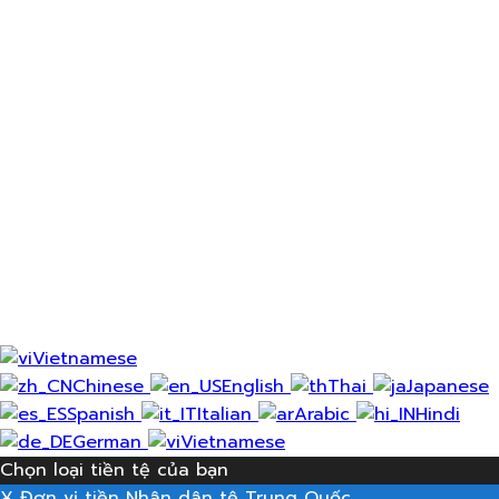
Nhớ tôi nhé
Đăng nhập
Đăng ký
Khôi phục mật khẩu
Gửi liên kết đặt lại
Đã gửi liên kết đặt lại mật khẩu
đến email của bạn
Đóng
Đơn xin của bạn đã được gửi
Chúng tôi sẽ gửi email
cho bạn ngay khi đơn đăng ký của bạn được chấp
thuận.
Đi đến Hồ sơ
Không có tài khoản?
Đăng ký
Đăng nhập
Quên mật khẩu?
Vietnamese
Chinese
English
Thai
Japanese
Spanish
Italian
Arabic
Hindi
German
Vietnamese
Chọn loại tiền tệ của bạn
¥
Đơn vị tiền Nhân dân tệ Trung Quốc