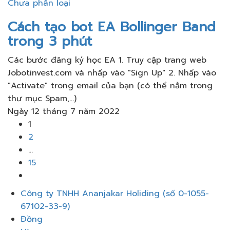
Chưa phân loại
Cách tạo bot EA Bollinger Band
trong 3 phút
Các bước đăng ký học EA 1. Truy cập trang web
Jobotinvest.com và nhấp vào "Sign Up" 2. Nhấp vào
"Activate" trong email của bạn (có thể nằm trong
thư mục Spam,...)
Ngày 12 tháng 7 năm 2022
1
2
…
15
Thực
Công ty TNHH Ananjakar Holiding (số 0-1055-
đơn
67102-33-9)
Đồng