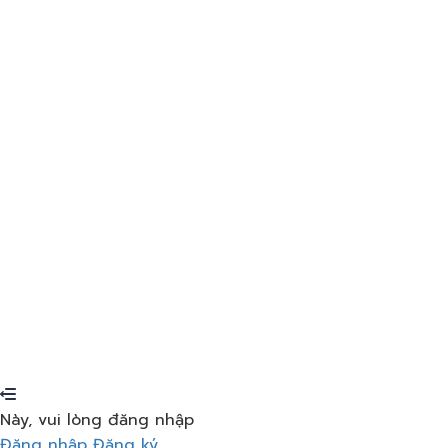
Nhớ tôi nhé
Đăng nhập
Đăng ký
Khôi phục mật khẩu
Gửi liên kết đặt lại
Đã gửi liên kết đặt lại mật khẩu
đến email của bạn
Đóng
Đơn xin của bạn đã được gửi
Chúng tôi sẽ gửi email
cho bạn ngay khi đơn đăng ký của bạn được chấp
thuận.
Đi đến Hồ sơ
Không có tài khoản?
Đăng ký
Đăng nhập
Quên mật khẩu?
Này, vui lòng đăng nhập
Đăng nhập
Đăng ký