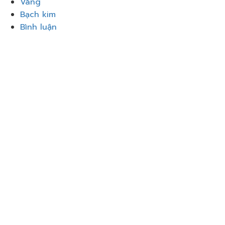
Vàng
Bạch kim
Bình luận
Đăng nhập
Google
Google
hoặc đăng nhập bằng email
Mật khẩu phải có tối thiểu 8
ký tự gồm số và chữ, chứa ít nhất 1 chữ cái viết hoa
Tôi muốn đăng ký làm người hướng dẫn