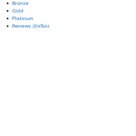
Bronze
Gold
Platinum
Reviews นักเรียน
Sign In
Google
Google
or sign in with email
The password must have a
minimum of 8 characters of numbers and letters,
contain at least 1 capital letter