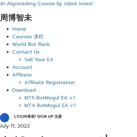
AI Algotrading Course by Jobot Invest
周博智未
Menu
Home
Courses 课程
World Bot Rank
Contact Us
Sell Your EA
Account
Affiliate
Affiliate Registration
Download
MT5 BotMogul EA v.1
MT4 BotMogul EA v.1
LOGIN登录/ SIGN UP 注册
July 11, 2022