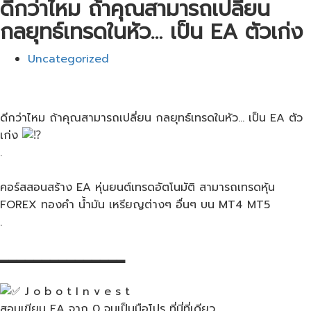
ดีกว่าไหม ถ้าคุณ​สามารถเปลี่ยน​
กลยุทธ์​เทรดในหัว… เป็น​ EA ตัวเก่ง​
Uncategorized
ดีกว่าไหม ถ้าคุณ​สามารถเปลี่ยน​ กลยุทธ์​เทรดในหัว… เป็น​ EA ตัว
เก่ง​
.
คอร์สสอนสร้าง EA หุ่นยนต์เทรดอัตโนมัติ สามารถเทรดหุ้น
FOREX ทองคำ น้ำมัน เหรียญต่างๆ อื่นๆ บน MT4 MT5
.
▂▂▂▂▂▂▂▂▂▂▂▂▂▂▂
J o b o t I n v e s t
สอนเขียน​ EA จาก​ 0​ จนเป็นมือโปร​ ที่นี่ที่เดียว