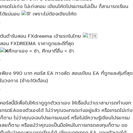
เทรดไม่เก่ง​ ไม่เก่งคอม​ เขียนโค้ดโปรแกรมไม่เป็น ก็สามารถเรียน
ได้แน่นอน​
เพราะไม่ต้องเขียนโค้ด
.
ต้นตำรับสอน​ FXdreema​ เจ้าแรกในไทย​
สอน​ FXDREEMA​ ราคาถูกและดีที่สุด
ศึกษาเอง​ = ช้า, ศึกษาที่อื่น​ = ช้า
.
เพียง 990​ บาท​ คอร์ส​ EA​ ทางลัด​ สอนเขียน​ EA ที่ถูกและคุ้มที่สุด
ในวงการ​ (ชำระ10เดือน)
.
คอร์ส​นี้มีเพื่อไม่ให้เราดูถูกตัวเราเอง​ ให้เชื่อมั่นว่าเราสามารถทำบอท
เทรดEAของตัวเองได้​ ไม่ว่าคุณจะเทรดเก่งอยู่แล้ว​ หรือเทรดไม่เก่ง
ก็ตาม​ ไม่ว่าคุณจะจบโปรแกรม​เมอร์​ หรือไม่มีความรู้เขียนโปรแกรม
เลยก็ตาม​ หรือแม้ว่าคุณจะเป็นมือใหม่ในการเทรดลงทุนก็ตาม​ ขอ
ยืนยันว่าคุณสามารถเรียนได้​ เขียนบอทเทรด​ EA.​ ของตัวเองได้