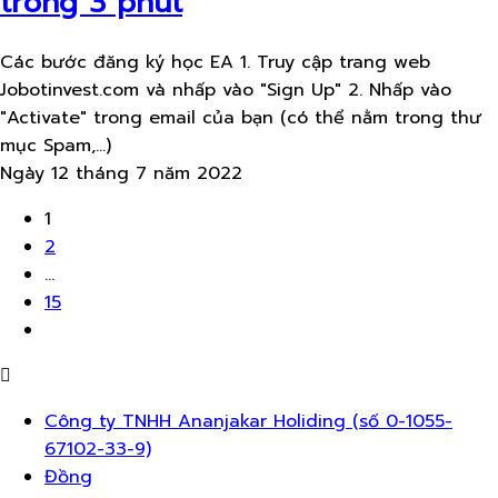
trong 3 phút
Các bước đăng ký học EA 1. Truy cập trang web
Jobotinvest.com và nhấp vào "Sign Up" 2. Nhấp vào
"Activate" trong email của bạn (có thể nằm trong thư
mục Spam,...)
Ngày 12 tháng 7 năm 2022
1
2
…
15
Thực
đơn
Công ty TNHH Ananjakar Holiding (số 0-1055-
67102-33-9)
Đồng