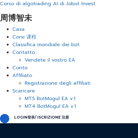
Corso di algotrading AI di Jobot Invest
周博智未
Menu
Casa
Corsi 课程
Classifica mondiale dei bot
Contatto
Vendete il vostro EA
Conto
Affiliato
Registrazione degli affiliati
Scaricare
MT5 BotMogul EA v.1
MT4 BotMogul EA v.1
LOGIN登录/ ISCRIZIONE 注册