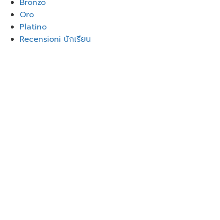
Bronzo
Oro
Platino
Recensioni นักเรียน
Accedi
Google
Google
o accedi con l'e-mail
La password deve avere un
minimo di 8 caratteri di numeri e lettere, contenere
almeno 1 lettera maiuscola