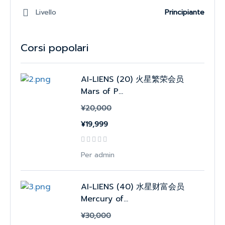
Livello
Principiante
Corsi popolari
AI-LIENS (20) 火星繁荣会员
Mars of P...
¥20,000
¥19,999
Per admin
AI-LIENS (40) 水星财富会员
Mercury of...
¥30,000