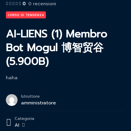
0
0 recensioni
CORSO DI TENDENZA
AI-LIENS (1) Membro
Bot Mogul 博智贸谷
(5.900B)
haha
Istruttore
amministratore
Categoria
AI