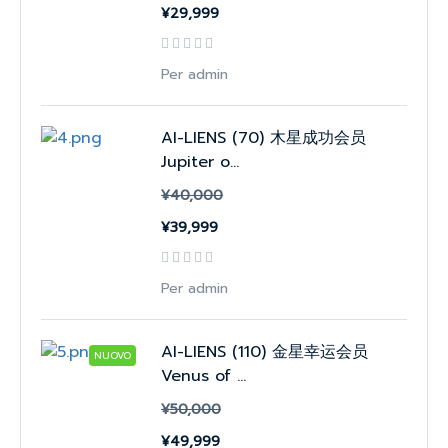
¥29,999
Per admin
AI-LIENS (70) 木星成功会员
Jupiter o...
¥40,000
¥39,999
Per admin
AI-LIENS (110) 金星幸运会员
NUOVO
Venus of ...
¥50,000
¥49,999