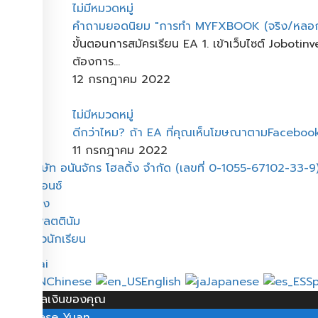
ไม่มีหมวดหมู่
คำถามยอดนิยม "การทำ MYFXBOOK (จริง/หลอก
ขั้นตอนการสมัครเรียน EA 1. เข้าเว็บไซต์ Joboti
ต้องการ...
12 กรกฎาคม 2022
ไม่มีหมวดหมู่
ดีกว่าไหม? ​ถ้า​ EA ที่คุณเห็นโฆษณาตาม​Facebo
11 กรกฎาคม 2022
เมนู
บริษัท อนันจักร โฮลดิ้ง จำกัด (เลขที่ 0-1055-67102-33-9
บรอนซ์
ทอง
แพลตตินัม
รีวิวนักเรียน
Thai
Chinese
English
Japanese
S
เลือกสกุลเงินของคุณ
¥
Chinese Yuan