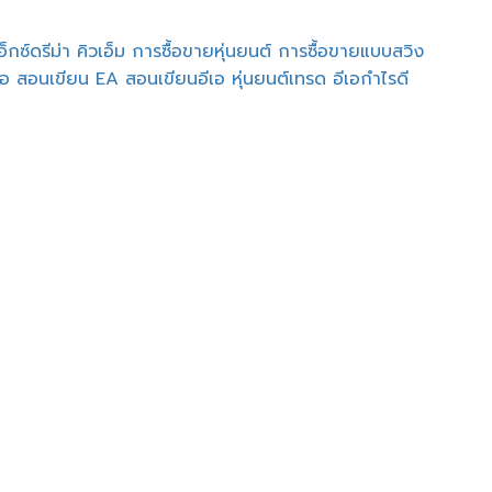
็กซ์ดรีม่า
คิวเอ็ม
การซื้อขายหุ่นยนต์
การซื้อขายแบบสวิง
เอ
สอนเขียน EA
สอนเขียนอีเอ
หุ่นยนต์เทรด
อีเอกำไรดี