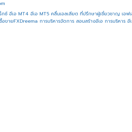
om
ร็กซ์
อีเอ MT4
อีเอ MT5
คลื่นเอลเลียต
ที่ปรึกษาผู้เชี่ยวชาญ
เอฟเอ
ซื้อขายFXDreema
การบริหารจัดการ
สอนสร้างอีเอ
การบริหาร อี