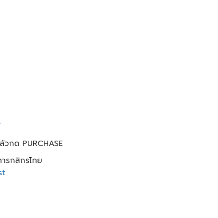
/
แล้วกด​ PURCHASE
าคารกสิกรไทย
st