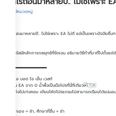
ได้กำไรถอนมาหลายปี​.. ไม่ใช่เพราะ​ EA​
ไม่มีหมวดหมู่
ได้กำไรถอนมาหลายปี​.. ไม่ใช่เพราะ​ EA​ ไม่ดี​ แต่เป็นเพราะปัจจัยอื่นๆ
.
EA ในคอร์สมีหลักการกลยุทธ์​ที่ชัดเจน​ อธิบายวิธีทำที่มาที่ไปตั้งแต่
▂▂▂▂▂▂▂▂▂▂▂▂▂▂▂
เจ โอ บอต ไอ เอ็น เวสท์
สอนเขียน​ EA จาก​ 0​ น้ำผึ้งเป็นมือโปร​ที่นี่ที่เดียว
เทรดไม่เก่งไม่เก่งคอม เขียนโค้ดโปรแกรมไม่สามารถเรียนได้แน่นอ
.
ศึกษาเอง = ช้า, ศึกษาที่อื่น = ช้า