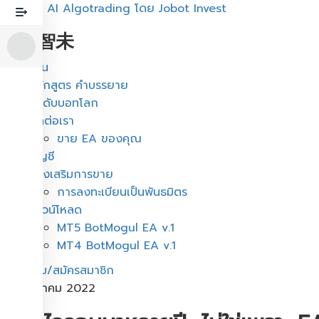
หลักสูตร AI Algotrading โดย Jobot Invest
周博智未
เมนู
บ้าน
หลักสูตร คำบรรยาย
อันดับบอทโลก
ติดต่อเรา
ขาย EA ของคุณ
บัญชี
ผู้ส่งเสริมการขาย
การลงทะเบียนเป็นพันธมิตร
ดาวน์โหลด
MT5 BotMogul EA v.1
MT4 BotMogul EA v.1
เข้าสู่ระบบ/สมัครสมาชิก
11 กรกฎาคม 2022