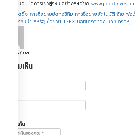
8.เมื่อระบบอนุมัติการเข้าสู่ระบบอย่างละเอียด
www.jobotinvest.c
อัลโกเทรดดิ้ง
การซื้อขายอัลกอรึทึม
การซื้อขายอัตโนมัติ
อีเอ ฟอเ
เทรดเดอร์ชั้นนำ
สหรัฐ
ซื้อขาย TFEX
บอทเทรดทอง
บอทเทรดหุ้น
เจมี่ เตชะอูโบล
ใส่ความเห็น
ชื่อ
อีเมล
ความคิดเห็น