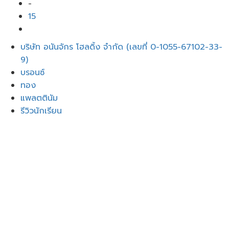
-
15
เมนู
บริษัท อนันจักร โฮลดิ้ง จำกัด (เลขที่ 0-1055-67102-33-
9)
บรอนซ์
ทอง
แพลตตินัม
รีวิวนักเรียน
เข้าสู่ระบบ
Google
Google
หรือลงชื่อเข้าใช้ด้วยอีเมล