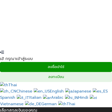
ส่งลิงค์รีเซ็ตรหัสผ่านแล้ว
ไปยังอีเมล์ของคุณ
ปิด
ใบสมัครของคุณถูกส่งไปแล้ว
เราจะส่งอีเมลถึงคุณทันทีที่ใบสมัคร
ของคุณได้รับการอนุมัติ
ไปที่โปรไฟล์
ไม่มีบัญชี?
สมัครสมาชิก
เข้าสู่ระบบ
ลืมรหัสผ่าน?
เฮ้ กรุณาเข้าสู่ระบบ
ลงชื่อเข้าใช้
ลงทะเบียน
Thai
Chinese
English
Japanese
Spanish
Italian
Arabic
Hindi
Vietnamese
German
Thai
เลือกสกุลเงินของคุณ