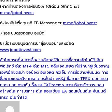
ธนาคารกสิกรไทย
(หากท่านต้องการผ่อน0% 10เดือน​ ให้ทักChat
m.me/jobotinvest
6.ส่งสลิปเพื่อดูมาที่ FB Messenger
m.me/jobotinvest
7.รอระบบตรวจสอบ อนุมัติ
8.เมื่อระบบอนุมัติการเข้าสู่ระบบอย่างละเอียด
www.jobotinvest.com
อัลโกเทรดดิ้ง
การซื้อขายอัลกอรึทึม
การซื้อขายอัตโนมัติ
อีเอ
ฟอเร็กซ์
อีเอ MT4
อีเอ MT5
คลื่นเอลเลียต
ที่ปรึกษาผู้เชี่ยวชาญ
เอฟเอ็กซ์ดรีม่า
จอบ็อต อินเวสต์
คิวเอ็ม
การซื้อขายหุ่นยนต์
การ
ซื้อขายแบบสวิง
เทรดเดอร์ชั้นนำ
สหรัฐ
ซื้อขาย TFEX
บอทเทรด
ทอง
บอทเทรดหุ้น
ซื้อขายFXDreema
การบริหารจัดการ
สอน
สร้างอีเอ
การบริหาร อีเอ
สอนเขียน EA
สอนเขียนอีเอ
หุ่นยนต์
เทรด
อีเอกำไรดี