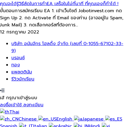
คุณจะได้รู้วิธีลัดในการทำEA​ เสร็จในไม่กี่นาที​​ ที่คุณเองก็ทำได้​ !
ขั้นตอนการสมัครเรียน EA 1. เข้าเว็บไซต์ Jobotinvest.com กด
Sign Up 2. กด Activate ที่ Email ของท่าน (อาจอยู่ใน Spam,
Junk Mail) 3. กดเลือกคอร์สที่ต้องการ...
12 กรกฎาคม 2022
เมนู
บริษัท อนันจักร โฮลดิ้ง จำกัด (เลขที่ 0-1055-67102-33-
9)
บรอนซ์
ทอง
แพลตตินัม
รีวิวนักเรียน
เฮ้ กรุณาเข้าสู่ระบบ
ลงชื่อเข้าใช้
ลงทะเบียน
Thai
Chinese
English
Japanese
Spanish
Italian
Arabic
Hindi