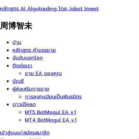
หลักสูตร AI Algotrading โดย Jobot Invest
周博智未
เมนู
บ้าน
หลักสูตร คำบรรยาย
อันดับบอทโลก
ติดต่อเรา
ขาย EA ของคุณ
บัญชี
ผู้ส่งเสริมการขาย
การลงทะเบียนเป็นพันธมิตร
ดาวน์โหลด
MT5 BotMogul EA v.1
MT4 BotMogul EA v.1
เข้าสู่ระบบ/สมัครสมาชิก