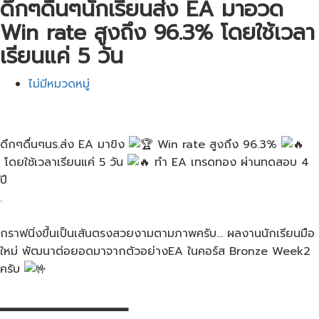
ดึกๆดื่นๆนักเรียนส่ง EA มาอวด​
Win rate สูงถึง​ 96.3% โดยใช้เวลา
เรียนแค่​ 5 วัน
ไม่มีหมวดหมู่
ดึกๆดื่นๆนร.ส่ง​ EA มาขิง​
Win rate​ สูงถึง​ 96.3%
โดยใช้เวลาเรียนแค่​ 5 วัน​
ทำ EA​ เทรดทอง​ ผ่านทดสอบ​ 4
ปี
.
กราฟนิ่งขึ้นเป็นเส้นตรง​สวยงามตามภาพครับ… ผลงานนักเรียน​มือ
ใหม่ พัฒนาต่อยอดมาจากตัวอย่าง​EA ในคอร์ส​ Bronze​ Week2​
ครับ​
▂▂▂▂▂▂▂▂▂▂▂▂▂▂▂