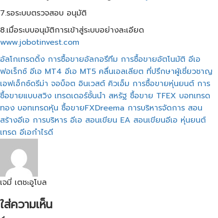
7.รอระบบตรวจสอบ อนุมัติ
8.เมื่อระบบอนุมัติการเข้าสู่ระบบอย่างละเอียด
www.jobotinvest.com
อัลโกเทรดดิ้ง
การซื้อขายอัลกอรึทึม
การซื้อขายอัตโนมัติ
อีเอ
ฟอเร็กซ์
อีเอ MT4
อีเอ MT5
คลื่นเอลเลียต
ที่ปรึกษาผู้เชี่ยวชาญ
เอฟเอ็กซ์ดรีม่า
จอบ็อต อินเวสต์
คิวเอ็ม
การซื้อขายหุ่นยนต์
การ
ซื้อขายแบบสวิง
เทรดเดอร์ชั้นนำ
สหรัฐ
ซื้อขาย TFEX
บอทเทรด
ทอง
บอทเทรดหุ้น
ซื้อขายFXDreema
การบริหารจัดการ
สอน
สร้างอีเอ
การบริหาร อีเอ
สอนเขียน EA
สอนเขียนอีเอ
หุ่นยนต์
เทรด
อีเอกำไรดี
เจมี่ เตชะอูโบล
ใส่ความเห็น