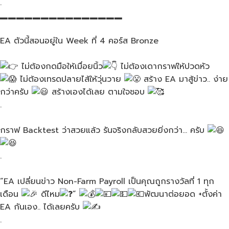
.
▂▂▂▂▂▂▂▂▂▂▂▂▂▂▂
EA ตัวนี้สอนอยู่ใน​ Week​ ที่​ 4 คอร์ส​ Bronze
ไม่ต้องกดมือให้เมื่อย​นิ้ว
ไม่ต้องเดากราฟให้ปวดหัว​
ไม่ต้องเทรดปลายไส้ให้วุ่นวาย​
สร้าง​ EA​ มาสู้ข่าว.. ง่าย
กว่าครับ​
สร้างเองได้เลย​ ตามใจชอบ​
.
กราฟ​ Backtest ว่าสวยแล้ว​ รันจริงกลับสวยยิ่งกว่า… ครับ​
.
“EA เปลี่ยนข่าว​ Non-Farm​ Payroll เป็นคุณถูกรางวัลที่​ 1 ทุก
เดือน​
ดีไหม
”
พัฒนาต่อยอด​ +ตั้งค่า​
EA ​กันเอง.. ได้เลยครับ​
.