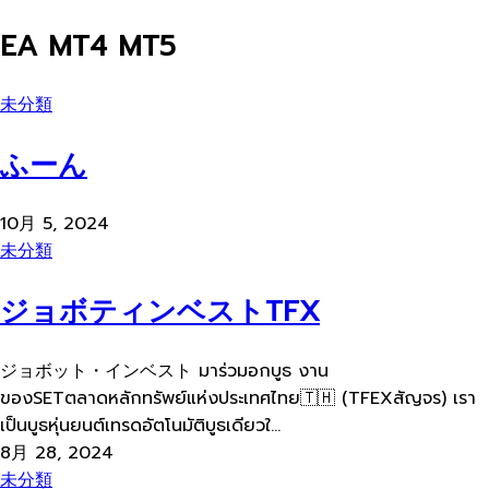
EA MT4 MT5
未分類
ふーん
10月 5, 2024
未分類
ジョボティンベストTFX
ジョボット・インベスト มาร่วมอกบูธ งาน
ของSETตลาดหลักทรัพย์แห่งประเทศไทย🇹🇭 (TFEXสัญจร) เรา
เป็นบูธหุ่นยนต์เทรดอัตโนมัติบูธเดียวใ...
8月 28, 2024
未分類