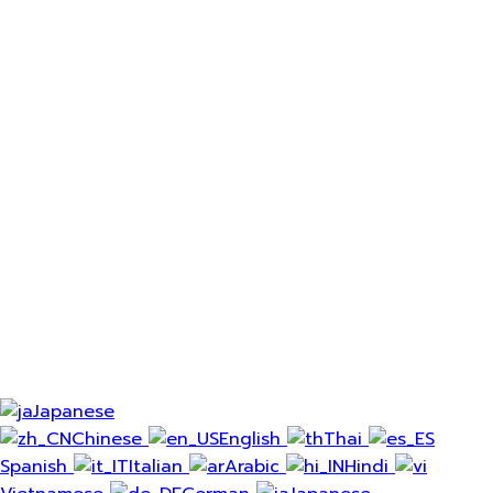
インストラクターとして登録したい
リメンバー・ミー
サインイン
会員登録
パスワードの復元
リセットリンクの送信
パスワード再設定リンクの送信
メール
閉じる
申込書が送付される
申請が承認され次第、Eメールをお送りし
ます。
プロフィールへ
アカウントがない？
会員登録
サインイン
パスワードを紛失されましたか？
Japanese
Chinese
English
Thai
Spanish
Italian
Arabic
Hindi