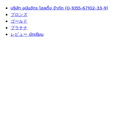
メ
บริษัท อนันจักร โฮลดิ้ง จำกัด (0-1055-67102-33-9)
ニ
ブロンズ
ュ
ゴールド
ー
プラチナ
レビュー นักเรียน
サインイン
グーグル
グーグル
またはEメールでサインイン
パスワードは、数字とアルファベッ
トで最低8文字以上、大文字を最低1文字含む必要があります。