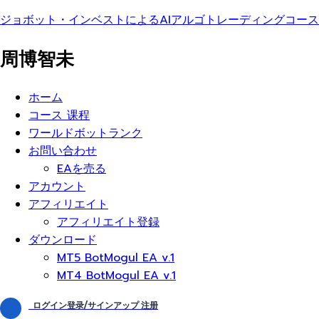
ジョボット・インベストによるAIアルゴトレーディングコース
周博智未
メ
ホーム
ニ
コース 课程
ュ
ワールドボットランク
ー
お問い合わせ
EAを売る
アカウント
アフィリエイト
アフィリエイト登録
ダウンロード
MT5 BotMogul EA v.1
MT4 BotMogul EA v.1
ログイン登录/サインアップ 注册