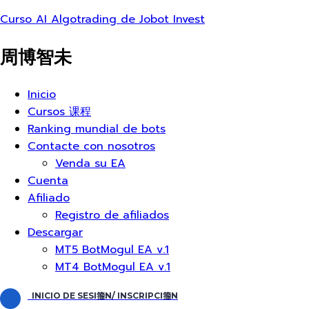
Curso AI Algotrading de Jobot Invest
周博智未
Menú
Inicio
Cursos 课程
Ranking mundial de bots
Contacte con nosotros
Venda su EA
Cuenta
Afiliado
Registro de afiliados
Descargar
MT5 BotMogul EA v.1
MT4 BotMogul EA v.1
INICIO DE SESI籀N/ INSCRIPCI籀N