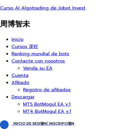
Curso AI Algotrading de Jobot Invest
周博智未
Menú
Inicio
Cursos 课程
Ranking mundial de bots
Contacte con nosotros
Venda su EA
Cuenta
Afiliado
Registro de afiliados
Descargar
MT5 BotMogul EA v.1
MT4 BotMogul EA v.1
INICIO DE SESI籀N/ INSCRIPCI籀N