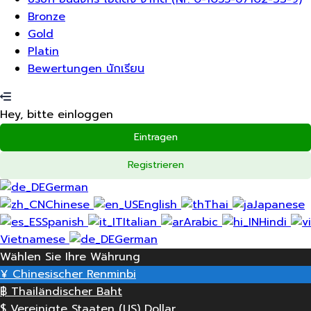
Bronze
Gold
Platin
Bewertungen นักเรียน
Hey, bitte einloggen
Eintragen
Registrieren
German
Chinese
English
Thai
Japanese
Spanish
Italian
Arabic
Hindi
Vietnamese
German
Wählen Sie Ihre Währung
¥
Chinesischer Renminbi
฿
Thailändischer Baht
$
Vereinigte Staaten (US) Dollar