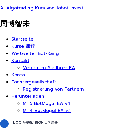
AI Algotrading Kurs von Jobot Invest
周博智未
Menü
Startseite
Kurse 课程
Weltweiter Bot-Rang
Kontakt
Verkaufen Sie Ihren EA
Konto
Tochtergesellschaft
Registrierung von Partnern
Herunterladen
MT5 BotMogul EA v.1
MT4 BotMogul EA v.1
LOGIN登录/ SIGN UP 注册