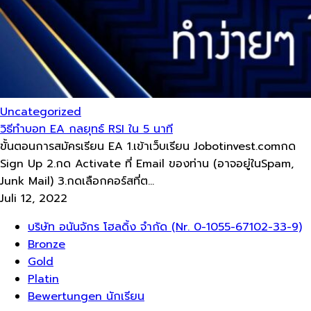
Uncategorized
วิธีทำบอท EA กลยุทธ์ RSI ใน 5 นาที
ขั้นตอนการสมัครเรียน EA 1.เข้าเว็บเรียน Jobotinvest.comกด
Sign Up 2.กด Activate ที่ Email ของท่าน (อาจอยู่ในSpam,
Junk Mail) 3.กดเลือกคอร์สที่ต...
Juli 12, 2022
Menü
บริษัท อนันจักร โฮลดิ้ง จำกัด (Nr. 0-1055-67102-33-9)
Bronze
Gold
Platin
Bewertungen นักเรียน