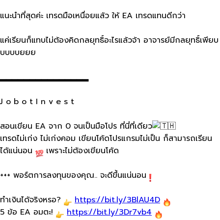
แนะนำที่สุดค่ะ เทรดมือเหนื่อยแล้ว ให้ EA เทรดแทนดีกว่า
แค่เรียนก็แทบไม่ต้องคิดกลยุทธิ์อะไรแล้วจ้า อาจารย์มีกลยุทธิ์เพียบ
บบบบยยย
▂▂▂▂▂▂▂▂▂▂▂▂▂▂▂
J o b o t I n v e s t
สอนเขียน EA จาก 0 จนเป็นมือโปร ที่นี่ที่เดียว
เทรดไม่เก่ง ไม่เก่งคอม เขียนโค้ดโปรแกรมไม่เป็น ก็สามารถเรียน
ได้แน่นอน
เพราะไม่ต้องเขียนโค้ด
+++ พอร์ตการลงทุน​ของคุณ.. จะดีขึ้นแน่นอน
ทำเงินได้จริงหรอ?
https://bit.ly/3BlAU4D
5 ข้อ EA อมตะ!
https://bit.ly/3Dr7vb4