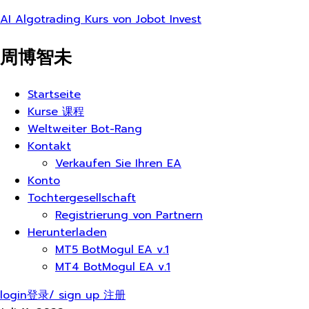
AI Algotrading Kurs von Jobot Invest
周博智未
Menü
Startseite
Kurse 课程
Weltweiter Bot-Rang
Kontakt
Verkaufen Sie Ihren EA
Konto
Tochtergesellschaft
Registrierung von Partnern
Herunterladen
MT5 BotMogul EA v.1
MT4 BotMogul EA v.1
login登录/ sign up 注册