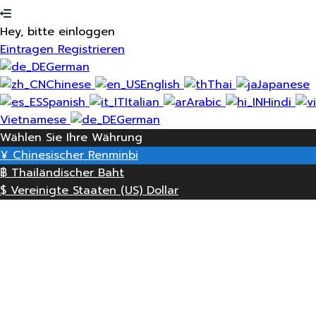
Hey, bitte einloggen
Eintragen
Registrieren
German
Chinese
English
Thai
Japanese
Spanish
Italian
Arabic
Hindi
Vietnamese
German
Wählen Sie Ihre Währung
¥
Chinesischer Renminbi
฿
Thailändischer Baht
$
Vereinigte Staaten (US) Dollar