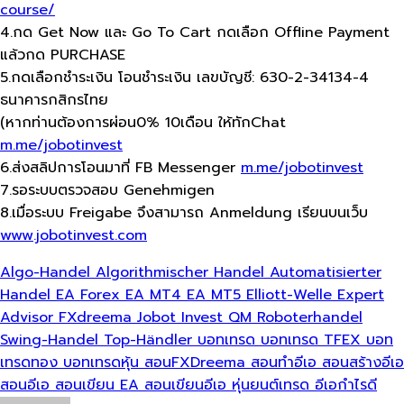
course/
4.กด Get Now และ Go To Cart กดเลือก Offline Payment
แล้วกด PURCHASE
5.กดเลือกชำระเงิน โอนชำระเงิน เลขบัญชี: 630-2-34134-4
ธนาคารกสิกรไทย
(หากท่านต้องการผ่อน0% 10เดือน ให้ทักChat
m.me/jobotinvest
6.ส่งสลิปการโอนมาที่ FB Messenger
m.me/jobotinvest
7.รอระบบตรวจสอบ Genehmigen
8.เมื่อระบบ Freigabe จึงสามารถ Anmeldung เรียนบนเว็บ
www.jobotinvest.com
Algo-Handel
Algorithmischer Handel
Automatisierter
Handel
EA Forex
EA MT4
EA MT5
Elliott-Welle
Expert
Advisor
FXdreema
Jobot Invest
QM
Roboterhandel
Swing-Handel
Top-Händler
บอทเทรด
บอทเทรด TFEX
บอท
เทรดทอง
บอทเทรดหุ้น
สอนFXDreema
สอนทำอีเอ
สอนสร้างอีเอ
สอนอีเอ
สอนเขียน EA
สอนเขียนอีเอ
หุ่นยนต์เทรด
อีเอกำไรดี