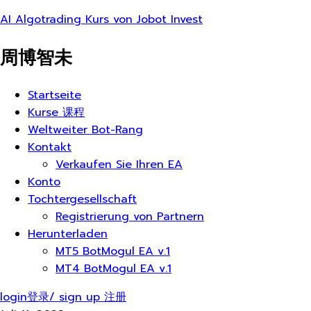
AI Algotrading Kurs von Jobot Invest
周博智未
Menü
Startseite
Kurse 课程
Weltweiter Bot-Rang
Kontakt
Verkaufen Sie Ihren EA
Konto
Tochtergesellschaft
Registrierung von Partnern
Herunterladen
MT5 BotMogul EA v.1
MT4 BotMogul EA v.1
login登录/ sign up 注册