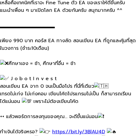
เหลือคือเทคนิคที่เราจะ Fine Tune ตัว EA ของเราให้ดีขึ้นครับ
แนะนำเพื่อน ๆ มาเปิดโลก EA ด้วยกันครับ สนุกมากครับ ^^
▂▂▂▂▂▂▂▂▂▂▂▂▂▂▂
เพียง 990 บาท คอร์ส EA ทางลัด สอนเขียน EA ที่ถูกและคุ้มที่สุด
ในวงการ (ชำระ10เดือน)
ศึกษาเอง = ช้า, ศึกษาที่อื่น = ช้า
J o b o t I n v e s t
สอนเขียน EA จาก 0 จนเป็นมือโปร ที่นี่ที่เดียว
เทรดไม่เก่ง ไม่เก่งคอม เขียนโค้ดโปรแกรมไม่เป็น ก็สามารถเรียน
ได้แน่นอน
เพราะไม่ต้องเขียนโค้ด
++ แล้วพอร์ตการลงทุนของคุณ... จะดีขึ้นแน่นอน
ทำเงินได้จริงหรอ?
https://bit.ly/3BlAU4D