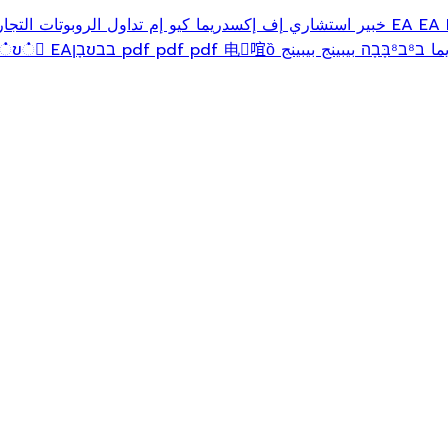
EA
خبير استشاري
إف إكسدريما
كيو إم
تداول الروبوتات
التجا
ב⁸ב⁸בָּבָה
بيبينج بيبينج pdf pdf pdf
电򋇂𠵌ȍ
בבขבָןข்ขนข்ข்ข்ข் EA