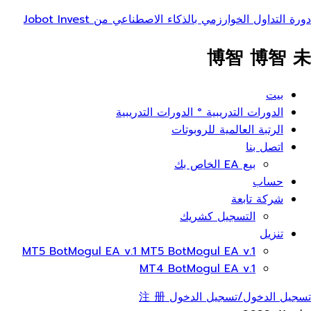
دورة التداول الخوارزمي بالذكاء الاصطناعي من Jobot Invest
博智 博智 未
ائمة
بيت
عام
الدورات التدريبية ° الدورات التدريبية
الرتبة العالمية للروبوتات
اتصل بنا
بيع EA الخاص بك
حساب
شركة تابعة
التسجيل كشريك
تنزيل
MT5 BotMogul EA v.1 MT5 BotMogul EA v.1
MT4 BotMogul EA v.1
تسجيل الدخول/تسجيل الدخول 注 册