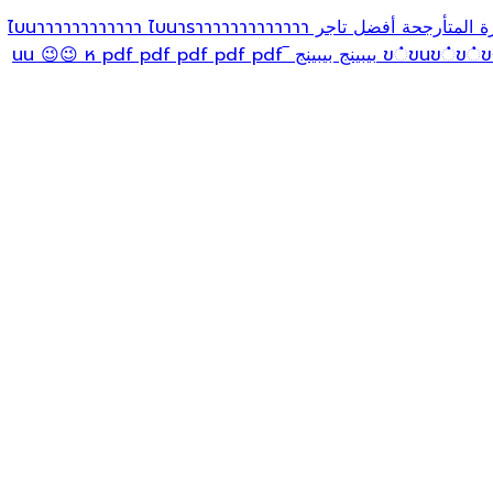
رة المتأرجحة
أفضل تاجر
ไบนาราาาาาาาาาาาาา
ไบนาาาาาาาาาาาา
بيبينج بيبينج ‾นน 😉😉
ห pdf pdf pdf pdf pdf