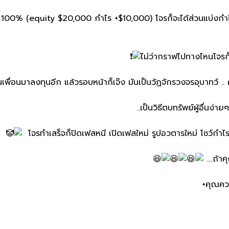
 100% (equity $20,000 กำไร​ +$10,000) โจรก็จะได้ส่วนแบ่งกำ
ไม่ว่ากราฟไปทางไหน​โจรก็
ชวนเพื่อนมาลงทุนอีก​ แล้วรอบหน้าก็เจ๊ง มันเป็นวัฏจักร​วงจรอุบาทว์​ .
เป็นวิธีตบทรัพย์​ผู้อื่น
โจรทำเสร็จก็ปิดเฟสหนี​ เปิดเฟสใหม่​ รูปอวตารใหม่​ โชว์กำไ
ถ้าค
คุณควร