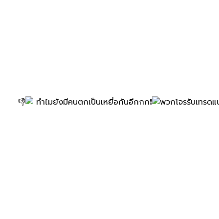
ทำไมยังมีคนตกเป็นเหยี่อกันอีกกก​
พวกโจรรับเทรดแบ