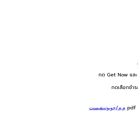
م.م/جوبوتينفيست