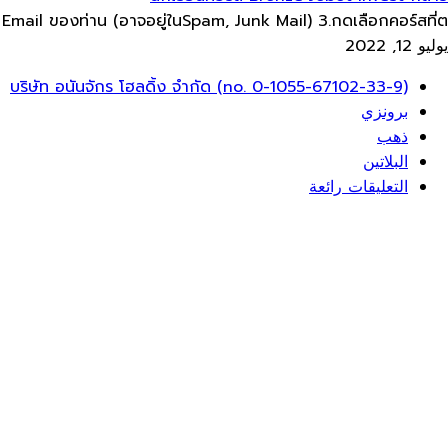
mail ของท่าน​ (อาจอยู่ใน​Spam, Junk Mail) 3.กดเลือกคอร์สที่ต...
يوليو 12, 2022
ائمة
บริษัท อนันจักร โฮลดิ้ง จำกัด (no. 0-1055-67102-33-9)
عام
برونزي
ذهب
البلاتين
التعليقات رائعة
تسجيل الدخول
جوجل
جوجل
أو قم بتسجيل الدخول باستخدام البريد الإلكتروني
يجب أن تحتوي كلمة المرور على ما لا يقل عن 8 أحرف من الأرقام والحروف، ويجب أن تحتوي على حرف