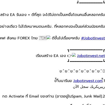
┗━━━━━━━━━━┛
สร้าง​ EA​ รันเอง​ = ดีที่สุด​ จะได้ไม่ตกเป็นเหยื่อโดนคนอื่นหลอกครับ
กอย่างเดียว​ ไม่ได้เหมาหมดนะครับ.. ที่หลอกคงจะเป็นแค่ส่วนน้อยครับ​
พพ! สังคม FOREX​ ไทย​
ดีขึ้นไปเรื่อยๆครับ​
#JobotInvest
┏━━━━━━━━━━━━━━┓
เรียน​สร้าง EA​ ​เอง
Jobotinvest.net
┗━━━━━━━━━━━━━━┛
ข்ข்ข்ข்ข்ข்ข்ข்
Jobotinvest.com
1.็้ข้็า็บนารีนย
ريبريكريك سجل الآن
2.กด Activate ที่ Email ของท่าน​ (อาจอยู่ใน​Spam, Junk Mail)