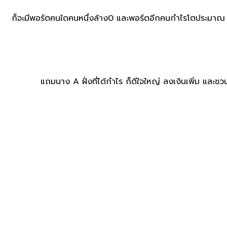
ก็จะมีพอร์ตคนใดคนหนึ่งล้าง​0 และพอร์ตอีกคนกำไรโตประมาณ​
แถมนาง​ A​ ฝั่งที่ได้กำไร​ ก็ดีใจ​ใหญ่ ลงเงินเพิ่ม​ และ