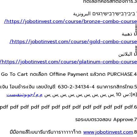
3.กดเลือกคอร์สที่ต้องการ
̄ בִיבִירְבִישִירְבִישִירְגוּים البرونزية
https://jobotinvest.com/course/bronze-combo-course/
มัััััััั ذهبية
https://jobotinvest.com/course/gold-combo-course/
มััััััั البلاتين
https://jobotinvest.com/course/platinum-combo-course/
4.กด Get Now และ Go To Cart กดเลือก​ Offline Payment แล้วกด​ PURCHASE
5.กดเลือกชำระเงิน โอนชำระเงิน เลขบัญชี: 630-2-34134-4 ธนาคารกสิกรไทย
(ห)؛س 10 ֳس ֳس ֳس ֳس ֳس ֳس ֳس ֳس ֳس
م.م/جوبوتينفيست
6.pdf pdf pdf pdf pdf pdf pdf pdf pdf pdf pdf pdf pdf pdf
7.รอระบบตรวจสอบ Approve
www.jobotinvest.com
8.มืมือกแลืโะบนารีนารีนาาราาาาาา็าถ