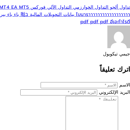
تداول ألجو
التداول الخوارزمي
التداول الآلي
فوركس EA
EA MT5
 MT4
ไบนาราาาาาาาาาาาาาาาาาา
بيانات التحويلات المالية
ב𠵎 باء باء بيريما
pdf pdf pdf
อีเอกำไรดี
جيمي تيكوبول
اترك تعليقاً
الاسم
البريد الإلكتروني