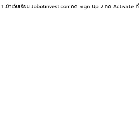
 1.เข้าเว็บ​เรียน Jobotinvest.comกด Sign Up 2.กด Activate ที่ E
 كبير واحد على الأقل