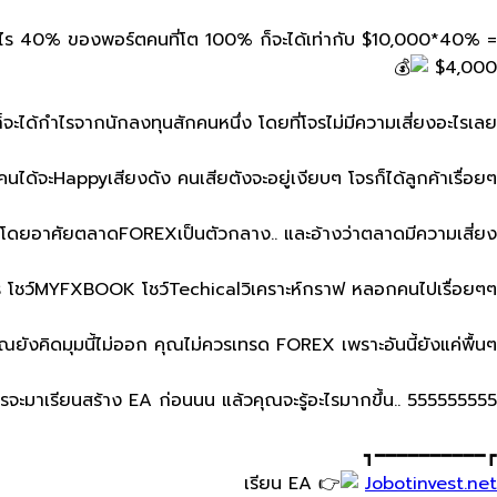
ไร 40% ของพอร์ตคนที่โต​ 100% ก็จะได้เท่ากับ​ $10,000*40% =
$4,000
จะได้กำไร​จากนักลงทุนสักคนหนึ่ง โดยที่โจรไม่มีความเสี่ยงอะไรเลย
. คนได้จะHappyเสียงดัง​ คนเสียตังจะอยู่เงียบๆ​ โจรก็ได้ลูกค้าเรื่อยๆ
ง่ายๆโดยอาศัยตลาดFOREXเป็นตัวกลาง.. และอ้างว่าตลาดมีความเสี่ยง..
ร​ โชว์​MYFXBOOK​ โชว์Techicalวิเคราะห์​กราฟ หลอกคนไปเรื่อยๆ​ๆ​ ​
ุณยังคิดมุมนี้ไม่ออก​ คุณไม่ควรเทรด FOREX เพราะอันนี้ยังแค่พื้นๆ….
จะมาเรียนสร้าง​ EA​ ก่อนน​น แล้วคุณจะรู้อะไรมากขึ้น.. 555555555+
┏━━━━━━━━━━┓
เรียน​ EA
Jobotinvest.net