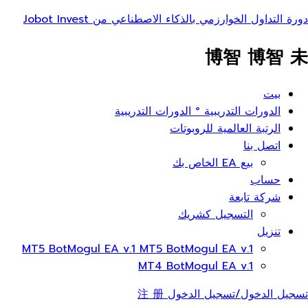
دورة التداول الخوارزمي بالذكاء الاصطناعي من Jobot Invest
博智 博智 未
ائمة
بيت
عام
الدورات التدريبية ° الدورات التدريبية
الرتبة العالمية للروبوتات
اتصل بنا
بيع EA الخاص بك
حساب
شركة تابعة
التسجيل كشريك
تنزيل
MT5 BotMogul EA v.1 MT5 BotMogul EA v.1
MT4 BotMogul EA v.1
تسجيل الدخول/تسجيل الدخول 注 册