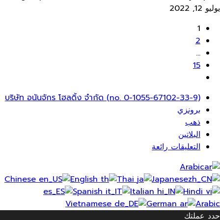
يوليو 12, 2022
1
2
…
15
ائمة
บริษัท อนันจักร โฮลดิ้ง จำกัด (no. 0-1055-67102-33-9)
عام
برونزي
ذهب
البلاتين
التعليقات رائعة
Arabic
Chinese
English
Thai
Japanese
Spanish
Italian
Hindi
Vietnamese
German
Arabic
حدد عملتك