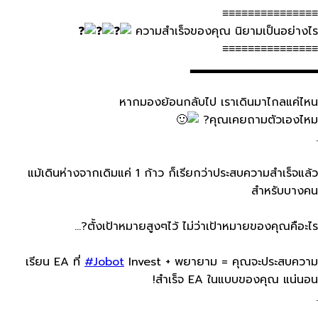
≡≡≡≡≡≡≡≡≡≡≡≡≡≡≡
ความสำเร็จของคุณ​ นิยามเป็นอย่างไร​
≡≡≡≡≡≡≡≡≡≡≡≡≡≡≡
▂▂▂▂▂▂▂▂▂▂▂▂▂▂▂
หากมองย้อนกลับไป เราเดินมาไกลแค่ไหน​
คุณเคยถามตัวเองไหม​?
.
แม้เดินห่างจากเดิมแค่​ 1 ก้าว​ ก็เรียกว่าประสบความสำเร็จแล้ว
สำหรับบางคน
ตั้งเป้าหมายสูงๆไว้​ ไม่ว่าเป้าหมายของคุณคือะไร​?…
เรียน​ EA​ ที่​
#Jobot
Invest + พยายาม​ = คุณจะประสบความ
สำเร็จ EA​ ในแบบของคุณ​ แน่นอน​!
.