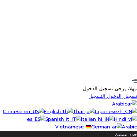
تذكرنى
تسجيل الدخول
اشتراك
استعادة كلمة المرور
إرسال رابط إعادة الضبط
تم إرسال رابط إعادة تعيين كلمة المرور
إلى بريدك الإلكتروني
يغلق
تم إرسال طلبك
سنرسل لك بريدًا إلكترونيًا بمجرد الموافقة على
طلبك.
انتقل إلى الملف الشخصي
ليس لديك حساب؟
اشتراك
تسجيل الدخول
فقدت كلمة المرور؟
مهلا، يرجى تسجيل الدخول
تسجيل الدخول
التسجيل
Arabic
Chinese
English
Thai
Japanese
Spanish
Italian
Hindi
Vietnamese
German
Arabic
حدد عملتك