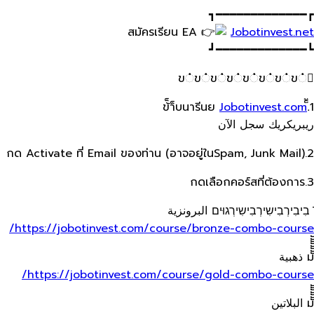
┏━━━━━━━━━━━━━┓
สมัครเรียน​ EA
Jobotinvest.net
┗━━━━━━━━━━━━━┛
ข்ข்ข்ข்ข்ข்ข்ข்
Jobotinvest.com
1.็้ข้็า็บนารีนย
ريبريكريك سجل الآن
2.กด Activate ที่ Email ของท่าน​ (อาจอยู่ใน​Spam, Junk Mail)
3.กดเลือกคอร์สที่ต้องการ
̄ בִיבִירְבִישִירְבִישִירְגוּים البرونزية
https://jobotinvest.com/course/bronze-combo-course/
มัััััััั ذهبية
https://jobotinvest.com/course/gold-combo-course/
มััััััั البلاتين