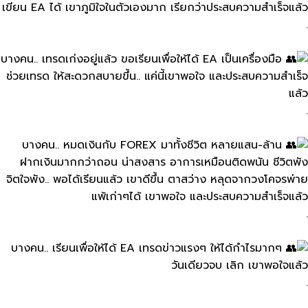
เขียน​ EA​ ได้​ เขาภูมิใจในตัวเอง​มาก เรียกว่าประสบความสําเร็จ​แล้ว
.
บางคน.. เทรดเก่งอยู่แล้ว​ ขอเรียนเพื่อให้ได้ EA​ เป็นเครื่องมือ
ช่วยเทรด​ ให้​สะดวกสบา​ยขึ้น​.. แค่นี้เขาพอใจ​ และประสบความสําเร็จ​
แล้ว
.
บางคน.. หมดเงินกับ​ FOREX​ มาทั้งชีวิต​ หลายแสน-ล้าน
ฝากเงินมากกว่าถอน​ น่าสงสาร​ อาการเหมือนติดพนัน​ ชีวิตพัง​
จิตใจพัง​.. พอได้เรียนแล้ว​ เขาดีขึ้น​ ตาสว่าง​ หลุดจากวงโคจรพ่าย
แพ้เก่าๆได้ เขาพอใจ​ และประสบความ​สำเร็จแล้ว
.
บางคน.. เรียนเพื่อให้ได้​ EA เทรดข่าวแรงๆ ให้ได้กำไรมากๆ​
วันเดีย​ว​จบ เลิก​ เขาพอใจแล้ว
.