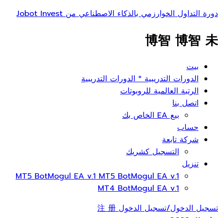
دورة التداول الخوارزمي بالذكاء الاصطناعي من Jobot Invest
博智 博智 未
ائمة
بيت
عام
الدورات التدريبية ° الدورات التدريبية
الرتبة العالمية للروبوتات
اتصل بنا
بيع EA الخاص بك
حساب
شركة تابعة
التسجيل كشريك
تنزيل
MT5 BotMogul EA v.1 MT5 BotMogul EA v.1
MT4 BotMogul EA v.1
تسجيل الدخول/تسجيل الدخول 注 册