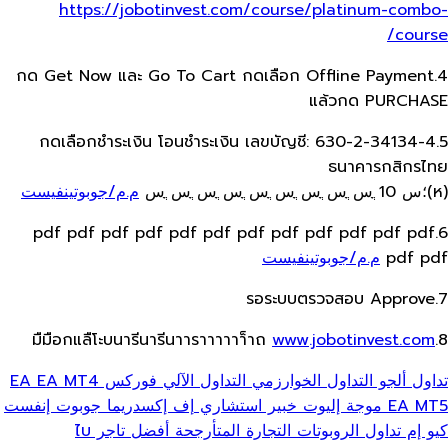
https://jobotinvest.com/course/platinum-combo-
course/
4.กด Get Now และ Go To Cart กดเลือก​ Offline Payment
แล้วกด​ PURCHASE
5.กดเลือกชำระเงิน โอนชำระเงิน เลขบัญชี: 630-2-34134-4
ธนาคารกสิกรไทย
(ห)؛س 10 ֳس ֳس ֳس ֳس ֳس ֳس ֳس ֳس ֳس
م.م/جوبوتينفيست
6.pdf pdf pdf pdf pdf pdf pdf pdf pdf pdf pdf pdf
pdf pdf
م.م/جوبوتينفيست
7.รอระบบตรวจสอบ Approve
www.jobotinvest.com
8.มืมือกแลืโะบนารีนารีนาาราาาาาา็าถ
تداول ألجو
التداول الخوارزمي
التداول الآلي
فوركس EA
EA MT4
EA MT5
موجة إليوت
خبير استشاري
إف إكسدريما
جوبوت إنفست
كيو إم
تداول الروبوتات
التجارة المتأرجحة
أفضل تاجر
ไบ