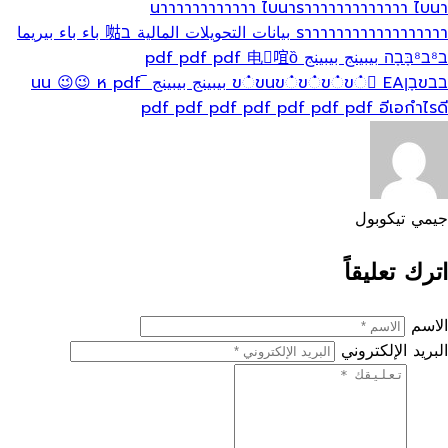
นาาาาาาาาาาาา
ไบนาราาาาาาาาาาาาา
ไบนา
ราาาาาาาาาาาาาาาาาา
بيانات التحويلات المالية
ב𠵎 باء باء بيريما
ב⁸ב⁸בָּבָה
بيبينج بيبينج pdf pdf pdf
电򋇂𠵌ȍ
בבขבָןข்ขนข்ข்ข்ข் EA
بيبينج بيبينج ‾นน 😉😉
ห pdf
pdf pdf pdf pdf pdf pdf pdf
อีเอกำไรดี
جيمي تيكوبول
اترك تعليقاً
الاسم
البريد الإلكتروني