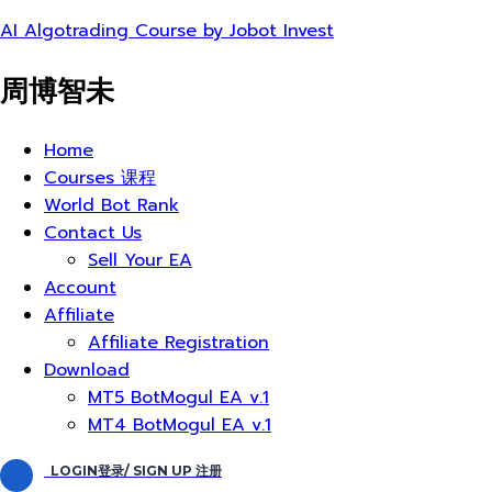
AI Algotrading Course by Jobot Invest
周博智未
Menu
Home
Courses 课程
World Bot Rank
Contact Us
Sell Your EA
Account
Affiliate
Affiliate Registration
Download
MT5 BotMogul EA v.1
MT4 BotMogul EA v.1
LOGIN登录/ SIGN UP 注册