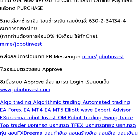
4.กด Get Now และ Go To Cart กดเลือก​ Offline Payment
แล้วกด​ PURCHASE
5.กดเลือกชำระเงิน โอนชำระเงิน เลขบัญชี: 630-2-34134-4
ธนาคารกสิกรไทย
(หากท่านต้องการผ่อน0% 10เดือน​ ให้ทักChat
m.me/jobotinvest
6.ส่งสลิปการโอนมาที่ FB Messenger
m.me/jobotinvest
7.รอระบบตรวจสอบ Approve
8.เมื่อระบบ Approve จึงสามารถ Login เรียนบนเว็บ
www.jobotinvest.com
Algo trading
Algorithmic trading
Automated trading
EA Forex
EA MT4
EA MT5
Elliott wave
Expert Advisor
FXdreema
Jobot Invest
QM
Robot trading
Swing trade
Top trader
บอทเทรด
บอทเทรด TFEX
บอทเทรดทอง
บอทเทรด
หุ้น
สอนFXDreema
สอนทำอีเอ
สอนสร้างอีเอ
สอนอีเอ
สอนเขียน