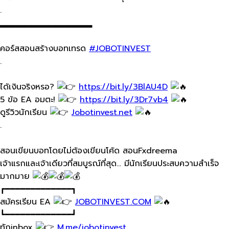
.
▂▂▂▂▂▂▂▂▂▂▂▂▂▂▂
คอร์ส​สอนสร้างบอทเทรด​
#JOBOTINVEST
.
ได้เงินจริงหรอ?
https://bit.ly/3BlAU4D
5 ข้อ​ EA อมตะ!
https://bit.ly/3Dr7vb4
ดูรีวิวนักเรียน
Jobotinvest.net
.
สอนเขียนบอทโดยไม่ต้องเขียนโค้ด​ สอนFxdreema
เจ้าแรกและเจ้าเดียวที่สมบูรณ์​ที่สุด… มีนักเรียนประสบความ​สำเร็จ
มากมาย​
┏━━━━━━━━━━━━━┓
สมัครเรียน​ EA
JOBOTINVEST.COM
┗━━━━━━━━━━━━━┛
ทัก​inbox
M.me/jobotinvest