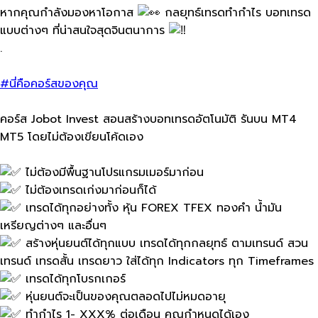
หากคุณกำลังมองหา​โอกาส
กลยุทธ์​เทรดทำกำไร​ บอทเทรด
แบบต่างๆ​ ที่น่าสนใจ​สุดจินตนาการ​
.
#นี่คือคอร์สของคุณ
คอร์ส Jobot Invest สอนสร้าง​บอทเทรดอัตโนม​ัติ​ รันบน​ MT4
MT5 โดยไม่ต้องเขียนโค้ดเอง
ไม่ต้องมีพื้นฐานโปรแกรมเมอร์​มาก่อน
ไม่ต้องเทรดเก่งมาก่อนก็ได้
เทรดได้ทุกอย่างทั้ง​ หุ้น​ FOREX TFEX​ ทองคำ​ น้ำมัน​
เหรียญ​ต่างๆ และอื่นๆ
สร้างหุ่นยนต์ได้ทุกแบบ​ เทรดได้ทุกกลยุทธ์​ ตามเทรนด์​ สวน
เทรนด์​ เทรดสั้น​ เทรดยาว​ ใส่ได้ทุก​ Indicators​ ทุก​ Timeframes
เทรดได้ทุกโบรกเก​อร์
หุ่นยนต์​จะเป็นของคุณตลอดไปไม่หมดอายุ
ทำกำไร 1- XXX% ต่อเดือน​ คุณกำหนดได้เอง