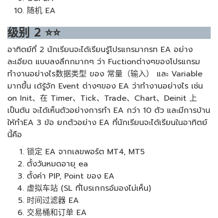
随机 EA
级别
2
⭐⭐
อาทิตย์ที่ 2 นักเรียนจะได้เรียนรู้โปรแกรมากรท EA อย่าง
ละเอียด แบบลงลึกกมากๆ ว่า Fuctionต่างๆของโปรแกรม
ทำงานอย่างไร数据类型 ของ 常量（输入） และ Variable
มากขึ้น เด้รู้จัก Event ต่างๆของ EA ว่าทำงานอย่างไร เช่น
on Init、在 Timer、Tick、Trade、Chart、Deinit 上
เป็นต้น จะได้เห็นตัวอย่างการทำ EA กว่า 10 ตัว และมีการบ้าน
ให้ทำEA 3 ข้อ ยกตัวอย่าง EA ที่นักเรียนจะได้เรียนในอาทิตย์
นี้คือ
锁定 EA จากเลขพอร์ต MT4, MT5
ตั้งวันหมดอายุ ea
ตั้งค่า PIP, Point ของ EA
虚拟车站 (SL ที่โบรเกกรอ์มองไม่เห็น)
时间过滤器 EA
交易桶和订单 EA