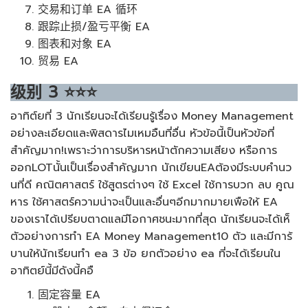
交易和订单 EA 循环
跟踪止损/盈亏平衡 EA
图表和对象 EA
贸易 EA
级别
3
⭐⭐⭐
อาทิต์ยที่ 3 นักเรียนจะได้เรียนรู้เรื่อง Money Management
อย่างละเอียดและพิสดารไมเหมอืนที่อื่น หัวข้อนี้เป็นหัวข้อที่
สำคัญมาก!เพราะว่าการบริหารหน้าตักความเสียง หรือการ
ออกLOTนั้นเป็นเรื่องสำคัญมาก นักเขียนEAต้องมีระบบคำนว
นที่ดี คณิตศาสตร์ ใช้สูตรต่างๆ ใช้ Excel ใช้การบวก ลบ คูณ
หาร ใช้ศาสตร์ความน่าจะเป็นและอื่นๆอีกมากมายเพือให้ EA
ของเราได้เปรียบตาดแลมีโอกาศชนะมากที่สุด นักเรียนจะได้เห็
ตัวอย่างการทำ EA Money Management10 ตัว และมีการ้
บานให้นักเรียนทำ ea 3 ข้อ ยกตัวอย่าง ea ที่จะได้เรียนใน
อาทิตย์นี้มีดังนี้คอื
固定容量 EA