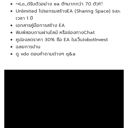
↪Lo_ด้รับตัวอย่าง ea ดีๆมากกว่า 70 ตัว!!！
Unlimited โปรแกรมสร้างEA (Sharing Space) ระยะ
เวลา 1 ปี
เอกสารคู่มือการสร้าง EA
พิมพ์สอบถามผ่านไลน์ หรือช่องทางChat
คูปองลดราคา 30% ซือ EA ในเว็บJobotInvest
ฉลยการบ้าน
ดู vdo ตอบคำถามต่างๆ q&a