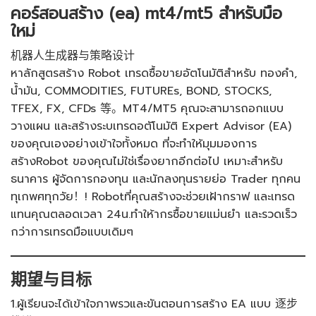
คอร์สอนสร้าง (ea) mt4/mt5 สำหรับมือ
ใหม่
机器人生成器与策略设计
หาลักสูตรสร้าง Robot เทรดซื้อขายอัตโนมัติสำหรับ ทองคำ,
น้ำมัน, COMMODITIES, FUTUREs, BOND, STOCKS,
TFEX, FX, CFDs 等。MT4/MT5 คุณจะสามารถอกแบบ
วางแผน และสร้างระบเทรดอตัโนมัติ Expert Advisor (EA)
ของคุณเองอย่างเข้าใจทั้งหมด ที่จะทำให้มุมมองการ
สร้างRobot ของคุณไม่ใช่เรื่องยากอีกต่อไป เหมาะสำหรับ
ธนาคาร ผู้จัดการกองทุน และนักลงทุนรายย่อ Trader ทุกคน
ทุเกพศทุกวัย！! Robotที่คุณสร้างจะช่วยเฝ้ากราฟ และเทรด
แทนคุณตลอดเวลา 24น.ทำให้ากรซื้อขายแม่นยำ และรวดเร็ว
กว่าการเทรดมือแบบเดิมๆ
期望与目标
1.ผู้เรียนจะได้เข้าใจภาพรวและขันตอนการสร้าง EA แบบ 逐步