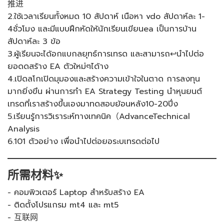
推进
2.ใช้เวลาเรียนทั้งหมด 10 สัปดาห์ เนือหา vdo สัปดาห์ละ 1-
4ชั่วโมง และมีแบบฝึกหัดให้นักเรียนเขียนea เป็นการบ้าน
สัปดาห์ละ 3 ข้อ
3.ผู้เรียนจะได้อกแบกลยุทธ์การเทรด และสามารถ↩นำไปต่อ
ยอดดสร้าง EA ตัวใหม่ๆได้าง
4.เปิดลโกเปิดมุมองและสร้างความเข้าใจในตาด การลงทุน
มากยิ่งขึน ผ่านการทำ EA Strategy Testing นำหุนยนต์
เทรดที่เราสร้างขึ้นเองมาทดสอบย้อนหลัง10-20ปี่ง
5.เรียนรู้การวิเราระห์ทางเทคนิค（AdvanceTechnical
Analysis
6.101 ตัวอย่าง เพื่อนำไปต่อยอระบเทรดต่อไป
所需材料✨
- คอมพิวเตอร์ Laptop สำหรับสร้าง EA
- ติดตั้งโปรแกรม mt4 และ mt5
- 互联网