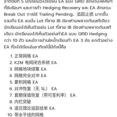
อาทิต์ยที่ 5 นักเรียนจะได้เขียน EA แบบ GRID ลักษณะพิเศษๆ
ที่ซับซ้อนๆ และการทำ Hedging Recovery และ EA ลักษณะ
Break Out การใช้ Trailing Pending、追踪止损 มากขึ้น
รวมถึง EA แบบั่น Lot ที่สาย IB ต้องห้ามพลาดกันเลทีเดียว
นักเรียนจะได้เห็นตัวอย่น Lot ที่สาย IB ต้องห้ามพลาดกันเลที
เดียว นักเรียนจะได้เห็นตัวอย่นทำEA แบบ GRID Hedging
กว่า 10 ตัว และมีการบ้านใหน้ักเรียนทำ EA 3 ข้อ ยกตัวอย่าง
EA ที่จะได้เรียนในอาทิตย์นี้มีดังนี้คือ
正常网格 EA
KZM 电网闭合系统 EA
网格地块绿篱 EA
网格完全对冲 EA
累积网格 EA
对冲恢复（无 SL） EA
套期保值恢复（带可变利率） EA
内栏突破
道氏理论追踪挂单 EA
带水平线的网格