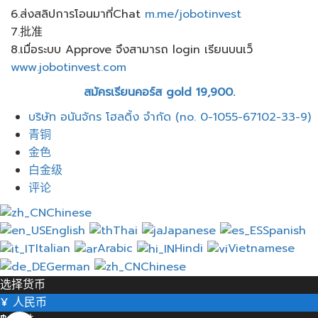
6.ส่งสลิปการโอนมาที่Chat
m.me/jobotinvest
7.批准
8.เมื่อระบบ Approve จึงสามารถ login เรียนบนเว็
www.jobotinvest.com
สมัครเรียนคอร์ส gold 19,900.
菜
บริษัท อนันจักร โฮลดิ้ง จำกัด (no. 0-1055-67102-33-9)
单
青铜
金色
白金级
评论
Chinese
English
Thai
Japanese
Spanish
Italian
Arabic
Hindi
Vietnamese
German
Chinese
选择货币
¥
人民币