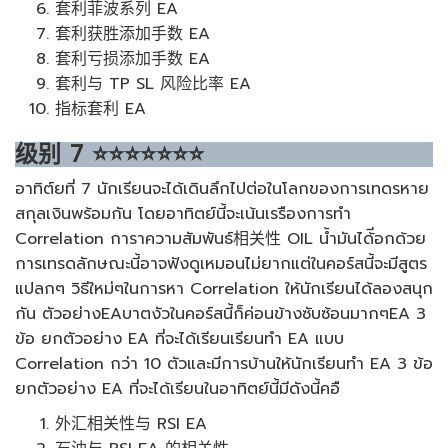
套利菲波系列 EA
套利获胜添加手数 EA
套利亏损添加手数 EA
套利与 TP SL 风险比率 EA
指标套利 EA
级别
7
⭐⭐⭐⭐⭐⭐⭐
อาทิต์ยที่ 7 นักเรียนจะได้เดินลึกไปต่อในโลกของการเทดรหาย
สกุลเงินพร้อมกัน โดยอาทิตย์นี้จะเน้นเรรืองการทำ
Correlation การาความสัมพันธ์相关性 OIL น้ำมันได้ีอกด้วย
การเทรดลักษณะนี้อาจฟังดูเหมอนไม่ยากแต่ในคอร์สนี้จะมีสูตร
แปลกๆ วิธีใหม่ๆในการหา Correlation ให้นักเรียนได้ลองสนุก
กัน ตัวอย่างEAบาตงัวในคอร์สนี้ก็ค่อนข้างซับซ้อนมากๆEA 3
ข้อ ยกตัวอย่าง EA ที่จะได้เรียนเรียนทำ EA แบบ
Correlation กว่า 10 ตัวและมีการบ้านให้นักเรียนทำ EA 3 ข้อ
ยกตัวอย่าง EA ที่จะได้เรียนในอาทิตย์นี้มีดังนี้คอื
外汇相关性与 RSI EA