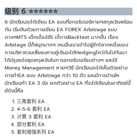
级别
6
⭐⭐⭐⭐⭐⭐
6 นักเรียนจะได้เขียน EA แบบที่อกอร์เดอร์หายๆสกุลเงินพร้อม
กัน เริ่มต้นด้วยการเขียน EA FOREX Arbitrage แบบ
ตางๆMT5 เด็กเด็จะใช้5 เด็การBacktest มากขึ้น เรือง
Arbitage นี้ก็สนุกมากๆ เหมอืนเราเข้าไปสู่อีกโลากหนึ่งของ
การบริหาควมเสี่ยแบคานคู่เงินจะได้Hedgingไคว่กันไปกันมา
ได้ปรุงแต่งชุดสกุลเงินในการอกอร์เดอร์แบต่างๆ และใช้
Money Management หายๆวิธี นักเรียนจะได้เห็นตัวอย่าง
การทำEA แบบ Arbitrage กว่า 10 ตัว และมีการบ้านให
นักเรียนทำ EA 3 ข้อ ยกตัวอย่าง EA ที่จะได้เรียนในอาทิตย์นี้
มีดังนี้คือ
三角套利 EA
4-5-6 套利 EA
计算 3 套利 EA
部分套利 EA
套利增强系列 EA