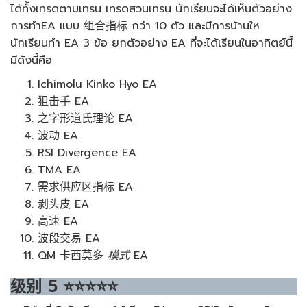
ได้ทั้งเทรดตามเทรน เทรดสวนเทรน นักเรียนจะได้เห็นตัวอย่าง
การทำEA แบบ 组合指标 กว่า 10 ตัว และมีการบ้านให
นักเรียนทำ EA 3 ข้อ ยกตัวอย่าง EA ที่จะได้เรียนในอาทิตย์นี้
มีดังนี้คือ
Ichimolu Kinko Hyo EA
狙击手 EA
之字形道氏理论 EA
波动 EA
RSI Divergence EA
TMA EA
需求供应区指标 EA
剥头皮 EA
高速 EA
波段交易 EA
QM 卡西莫多
模式
EA
级别
5
⭐⭐⭐⭐⭐