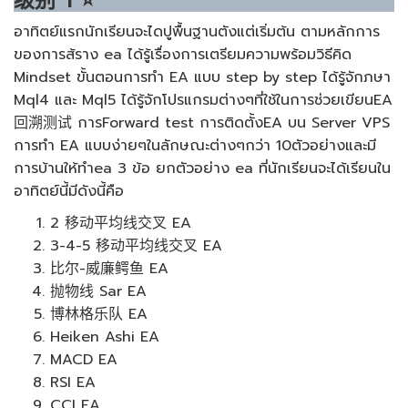
级别
1
⭐
อาทิตย์แรกนักเรียนจะไดปูพื้นฐานตังแต่เริ่มต้น ตามหลักการ
ของการส้ราง ea ได้รู้เรื่องการเตรียมความพร้อมวิธีคิด
Mindset ขั้นตอนการทำ EA แบบ step by step ได้รู้จักภษา
Mql4 และ Mql5 ได้รู้จักโปรแกรมต่างๆที่ใช้ในการช่วยเขียนEA
回溯测试 การForward test การติดตั้งEA บน Server VPS
การทำ EA แบบง่ายๆในลักษณะต่างๆกว่า 10ตัวอย่างและมี
การบ้านให้ทำea 3 ข้อ ยกตัวอย่าง ea ที่นักเรียนจะได้เรียนใน
อาทิตย์นี้มีดังนี้คือ
2 移动平均线交叉 EA
3-4-5 移动平均线交叉 EA
比尔-威廉鳄鱼 EA
抛物线 Sar EA
博林格乐队 EA
Heiken Ashi EA
MACD EA
RSI EA
CCI EA