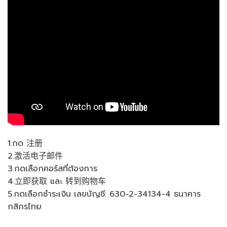
1.กด 注册
2.激活电子邮件
3.กดเลือกคอร์สที่ต้องการ
4.立即获取 และ 转到购物车
5.กดเลือกชำระเงิน เลขบัญชี: 630-2-34134-4 ธนาคาร
กสิกรไทย