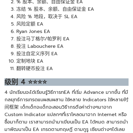
% 股本、余额、自由保证金 EA
冻结 % 股本、余额、自由保证金 EA
风险 % 地段，取决于 SL EA
风险定额 EA
Ryan Jones EA
投注马丁格尔/帕罗利 EA
投注 Labouchere EA
投注自定义序列 EA
定制地块 EA
翻转硬币投注 EA
级别
4
⭐⭐⭐⭐
4 นักเรียนจะได้เรียนรู้วิธีการทEA ที่เริ่ม Advance มากขึ้น ที่มี
กลยุทธ์การเทรดแบผสมผสาน ใช้หลาย Indicators ใช้หลาย时
间框架 เด็กเด็กจะเด็กจะสอนวิธีากรดึงค่าต่างๆมาจาก
Custom Indicator แปลกๆที่เราโหลดมาจาก Internet หรือ
ซื้อมาก็ตาม เราสามารถนำมาเขียนเป็น EA ได้หมด สามารถนำ
มาพัฒนาเป็น EA เทรดตามทฤษฏี ตามกูรู เซียนต่างๆได้เลย