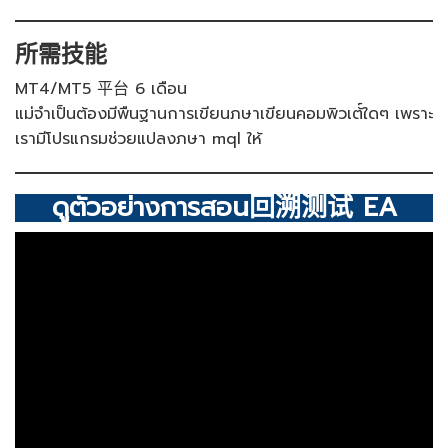
所需技能
MT4/MT5 平台 6 เดือน
แม่จำเป็นต้องมีพืนฐานการเขียนภษาเขียนคอมพิวเต้์ใดๆ เพราะ
เรามีโปรแกรมช่วยแปลงภษา mql ให้
ดูตัวอย่างการสอน回溯测试 EA