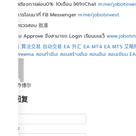
(หากท่านต้องการผ่อน0% 10เดือน ให้ทักChat
m.me/jobotinve
6.ส่งสิปการโอนมาที่ FB Messenger
m.me/jobotinvest
7.รอระบตรวจสอบ 批准
8.เมอืระบบ Approve จึงสามารถ Login เรียนบนเว็
www.jobotin
自动交易
算法交易
自动交易
EA 外汇
EA MT4
EA MT5
艾略
สอนFXDreema
สอนทำอีเอ
สอนสร้างอีเอ
สอนอีเอ
สอนเขียน E
杰米-特乔博尔
发表回复
名称
电子邮件