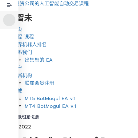
乔博特投资公司的人工智能自动交易课程
周博智未
菜
首页
单
课程 课程
世界机器人排名
联系我们
出售您的 EA
账户
附属机构
联属会员注册
下载
MT5 BotMogul EA v.1
MT4 BotMogul EA v.1
登录/注册 注册
7 月 11, 2022