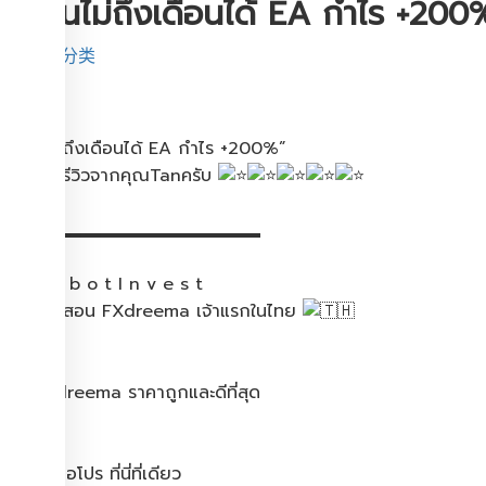
“เรียนไม่ถึงเดือนได้ EA กำไร​ +200
未分类
“เรียนไม่ถึงเดือนได้ EA กำไร​ +200%”
ขอบคุณ​รีวิวจากคุณTanครับ​
▂▂▂▂▂▂▂▂▂▂▂▂▂▂▂
J o b o t I n v e s t
ต้นตำรับสอน FXdreema เจ้าแรกในไทย
.
สอน fxdreema ราคาถูกและดีที่สุด
.
0 จนเป็นือโปร ที่นี่ที่เดียว