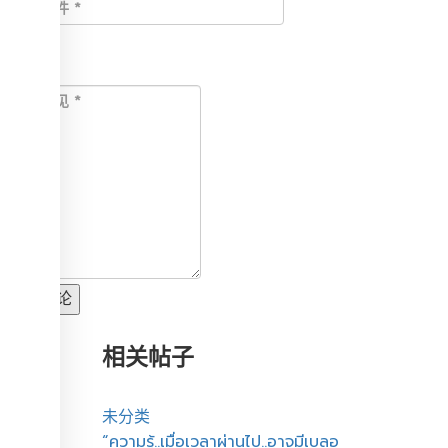
评论
发表评论
相关帖子
未分类
“ความรู้..เมื่อเวลาผ่านไป..อาจมีเบลอ