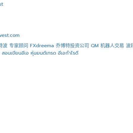
st
vest.com
特波
专家顾问
FXdreema
乔博特投资公司
QM
机器人交易
波
A
สอนเขียนอีเอ
หุ่นยนต์เทรด
อีเอกำไรดี