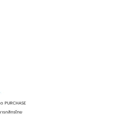
/
วกด PURCHASE
าคารกสิกรไทย