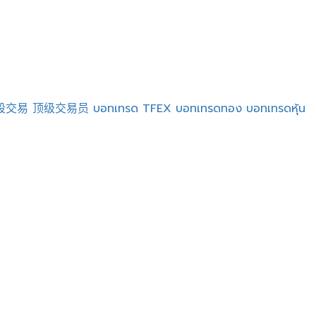
段交易
顶级交易员
บอทเทรด
TFEX
บอทเทรดทอง
บอทเทรดหุ้น