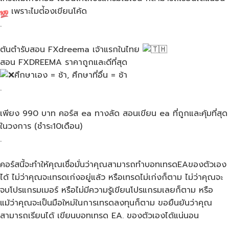
เพราะไมต่้องเขียนโค้ด
.
ต้นตำรับสอน FXdreema เจ้าแรกในไทย
สอน​ FXDREEMA​ ราคาถูกและดีที่สุด
ศึกษาเอง = ช้า, ศึกษาที่อื่น = ช้า
.
เพียง 990 บาท คอร์ส ea ทางลัด สอนเขียน ea ที่ถูกและคุ้มที่สุด
ในวงการ (ชำระ10เดือน)
.
คอร์ส​นี้จะทำให้คุณเชื่อมั่นว่าคุณสามารถทำบอทเทรดEAของตัวเอง
ได้​ ไม่ว่าคุณจะเทรดเก่งอยู่แล้ว​ หรือเทรดไม่เก่งก็ตาม​ ไม่ว่าคุณจะ
จบโปรแกรม​เมอร์​ หรือไม่มีความรู้เขียนโปรแกรมเลยก็ตาม​ หรือ
แม้ว่าคุณจะเป็นมือใหม่ในการเทรดลงทุนก็ตาม​ ขอยืนยันว่าคุณ
สามารถเรียนได้​ เขียนบอทเทรด​ EA.​ ของตัวเองได้แน่นอน
.