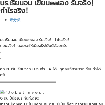
นร.เรียนจบ เขียนeaเอง รันจริง！
กำไรจริง！
未分类
นร.เรียนจบ เขียนeaเอง รันจริง！กำไรจริง！
ถอนจริง！ถอยรถให้เมียจริง!ยินดีด้วยครับ!!.！
.
.
คุณ​N. เริ่มเรียนจาก​ 0​ จนทำ EA ได้.. ทุกคนก็สามารถเรียนทำได้
ครับ
▂▂▂▂▂▂▂▂▂▂▂▂▂▂▂
J o b o t I n v e s t
0 จนเป็นือโปร ที่นี่ที่เดียว
เทรดไม่เก่งคอม เขียนโค้ดโปรแกรมไม่เป็น ก็สามารถเรียนได้แน่อน