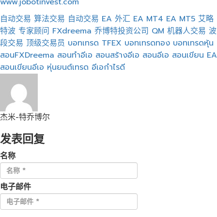
www.jobotinvest.com
自动交易
算法交易
自动交易
EA 外汇
EA MT4
EA MT5
艾略
特波
专家顾问
FXdreema
乔博特投资公司
QM
机器人交易
波
段交易
顶级交易员
บอทเทรด
TFEX
บอทเทรดทอง
บอทเทรดหุ้น
สอนFXDreema
สอนทำอีเอ
สอนสร้างอีเอ
สอนอีเอ
สอนเขียน EA
สอนเขียนอีเอ
หุ่นยนต์เทรด
อีเอกำไรดี
杰米-特乔博尔
发表回复
名称
电子邮件