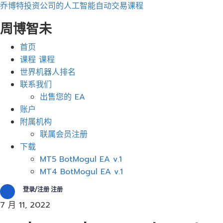
乔博特投资公司的人工智能自动交易课程
周博智未
菜
首页
单
课程 课程
世界机器人排名
联系我们
出售您的 EA
账户
附属机构
联属会员注册
下载
MT5 BotMogul EA v.1
MT4 BotMogul EA v.1
登录/注册 注册
7 月 11, 2022