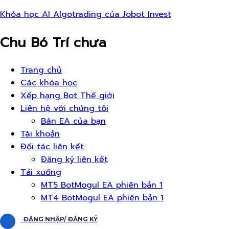
Khóa học AI Algotrading của Jobot Invest
Chu Bó Trí chưa
Thực
Trang chủ
đơn
Các khóa học
Xếp hạng Bot Thế giới
Liên hệ với chúng tôi
Bán EA của bạn
Tài khoản
Đối tác liên kết
Đăng ký liên kết
Tải xuống
MT5 BotMogul EA phiên bản 1
MT4 BotMogul EA phiên bản 1
ĐĂNG NHẬP/ ĐĂNG KÝ