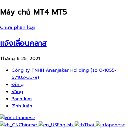
Máy chủ MT4 MT5
Chưa phân loại
แจ้งเลื่อนคลาส
Tháng 6 25, 2021
Thực
Công ty TNHH Ananjakar Holiding (số 0-1055-
đơn
67102-33-9)
Đồng
Vàng
Bạch kim
Bình luận
Vietnamese
Chinese
English
Thai
Japanese