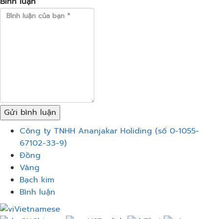
Bình luận
Gửi bình luận
Thực
Công ty TNHH Ananjakar Holiding (số 0-1055-
đơn
67102-33-9)
Đồng
Vàng
Bạch kim
Bình luận
Vietnamese