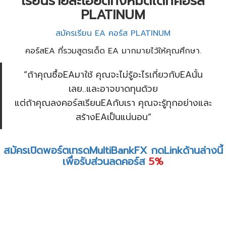
เรียนรายละเอียดทั้งหมดได้ที่คอร์ส
PLATINUM
สมัครเรียน EA คอร์ส PLATINUM
คอร์สEA ที่รวมสูตรเด็ด EA มากมายไว้ให้คุณศึกษา.
“ถ้าคุณซื้อEAมาใช้ คุณจะไม่รู้อะไรเกี่ยวกับEAนั้น
เลย..และอาจขาดทุนด้วย
แต่ถ้าคุณลงคอร์สเรียนEAกับเรา คุณจะรู้ทุกอย่างและ
สร้างEAเป็นแน่นอน”
สมัครเปิดพอร์ตเทรดMultiBankFX กดLinkด้านล่างนี้
เพื่อรับส่วนลดคอร์ส
5%