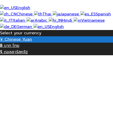
English
Chinese
Thai
Japanese
Spanish
Italian
Arabic
Hindi
Vietnamese
German
English
Select your currency
¥
Chinese Yuan
฿
บาท ไทย
$
ดอลลาร์สหรัฐ