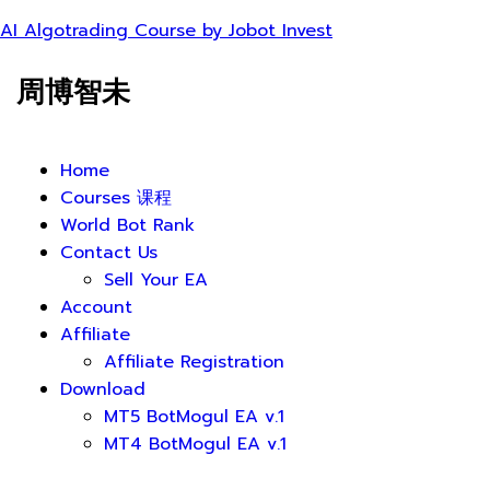
AI Algotrading Course by Jobot Invest
周博智未
Home
Courses 课程
World Bot Rank
Contact Us
Sell Your EA
Account
Affiliate
Affiliate Registration
Download
MT5 BotMogul EA v.1
MT4 BotMogul EA v.1