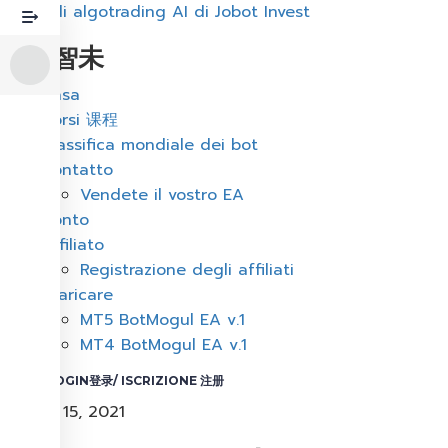
Corso di algotrading AI di Jobot Invest
周博智未
Menu
Casa
Corsi 课程
Classifica mondiale dei bot
Contatto
Vendete il vostro EA
Conto
Affiliato
Registrazione degli affiliati
Scaricare
MT5 BotMogul EA v.1
MT4 BotMogul EA v.1
LOGIN登录/ ISCRIZIONE 注册
Giugno 15, 2021