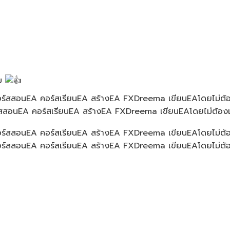
ับ
สอนEA คอร์สเรียนEA สร้างEA FXDreema เขียนEAโดยไม่ต้องเขี