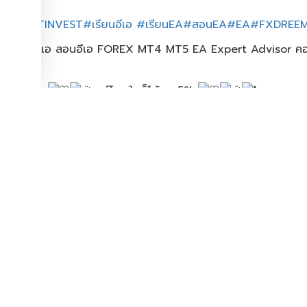
#JOBOTINVEST
#เรียนอีเอ
​
#เรียนEA
#สอนEA
#EA
#FXDREE
สมัคร​เลย​
แชร์โพสใดก็ได้ ลด5%
.
สมัครเรียนคอร์ส Bronze >>
JobotInvest.net/bronze
.
สมัครเรียนคอร์ส Gold >>
JobotInvest.net/gold
.
สมัครเรียนคอร์ส Platinum >>
JobotInvest.net/platinum
เรียนอีเอ สอนอีเอ FOREX MT4 MT5 EA Expert Advisor คอร์ส
สมัครเปิดพอร์ตใต้ Link โบรกเกอร์ MultiBankfx นี้ เพื่อใช้ EA ตัวน