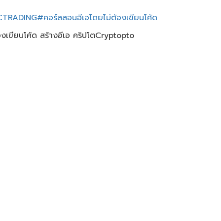
CTRADING
#คอร์สสอนอีเอโดยไม่ต้องเขียนโค้ด
ยนโค้ด สร้างอีเอ คริปโตCryptopto