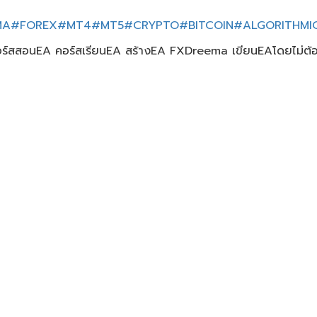
MA
#FOREX
#MT4
#MT5
#CRYPTO
#BITCOIN
#ALGORITHMI
สอนEA คอร์สเรียนEA สร้างEA FXDreema เขียนEAโดยไม่ต้องเขี
ี้