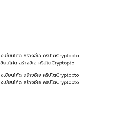
ยนโค้ด สร้างอีเอ คริปโตCryptopto