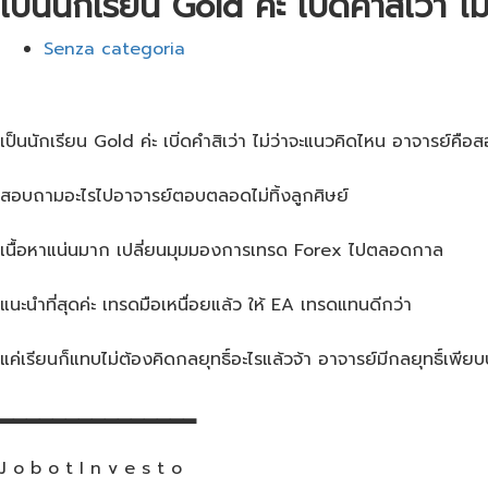
เป็นนักเรียน Gold ค่ะ เบิ่ดคำสิเว่า
Senza categoria
เป็นนักเรียน Gold ค่ะ เบิ่ดคำสิเว่า ไม่ว่าจะแนวคิดไหน อาจารย์คือ
สอบถามอะไรไปอาจารย์ตอบตลอดไม่ทิ้งลูกศิษย์
เนื้อหาแน่นมาก เปลี่ยนมุมมองการเทรด Forex ไปตลอดกาล
แนะนำที่สุดค่ะ เทรดมือเหนื่อยแล้ว ให้ EA เทรดแทนดีกว่า
แค่เรียนก็แทบไม่ต้องคิดกลยุทธิ์อะไรแล้วจ้า อาจารย์มีกลยุทธิ์เพ
▂▂▂▂▂▂▂▂▂▂▂▂▂▂▂
J o b o t I n v e s t o