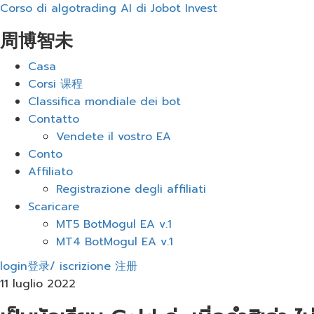
Corso di algotrading AI di Jobot Invest
周博智未
Menu
Casa
Corsi 课程
Classifica mondiale dei bot
Contatto
Vendete il vostro EA
Conto
Affiliato
Registrazione degli affiliati
Scaricare
MT5 BotMogul EA v.1
MT4 BotMogul EA v.1
login登录/ iscrizione 注册
11 luglio 2022