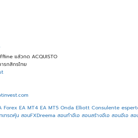
/
offline แล้วกด ACQUISTO
าคารกสิกรไทย
st
tinvest.com
A Forex
EA MT4
EA MT5
Onda Elliott
Consulente esper
ทเทรดหุ้น
สอนFXDreema
สอนทำอีเอ
สอนสร้างอีเอ
สอนอีเอ
สอ