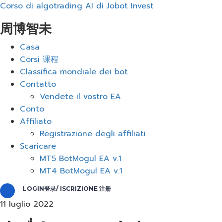
Corso di algotrading AI di Jobot Invest
周博智未
Menu
Casa
Corsi 课程
Classifica mondiale dei bot
Contatto
Vendete il vostro EA
Conto
Affiliato
Registrazione degli affiliati
Scaricare
MT5 BotMogul EA v.1
MT4 BotMogul EA v.1
LOGIN登录/ ISCRIZIONE 注册
11 luglio 2022