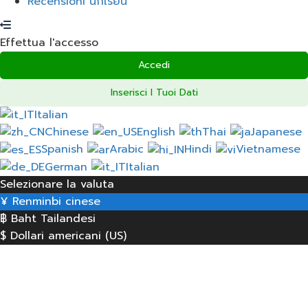
Recensioni นักเรียน
Effettua l'accesso
Accedi
Inserisci I Tuoi Dati
Italian
Chinese
English
Thai
Japanese
Spanish
Arabic
Hindi
Vietnamese
German
Italian
Selezionare la valuta
¥
Renminbi cinese
฿
Baht Tailandesi
$
Dollari americani (US)