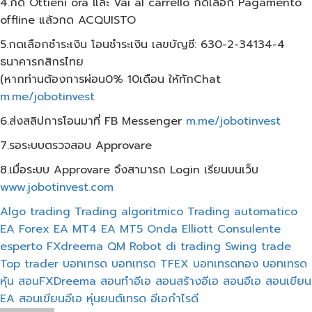
4.กด Ottieni ora และ Vai al carrello กดเลือก Pagamento
offline แล้วกด ACQUISTO
5.กดเลือกชำระเงิน โอนชำระเงิน เลขบัญชี: 630-2-34134-4
ธนาคารกสิกรไทย
(หากท่านต้องการผ่อน0% 10เดือน ให้ทักChat
m.me/jobotinvest
6.ส่งสลิปการโอนมาที่ FB Messenger
m.me/jobotinvest
7.รอระบบตรวจสอบ Approvare
8.เมื่อระบบ Approvare จึงสามารถ Login เรียนบนเว็บ
www.jobotinvest.com
Algo trading
Trading algoritmico
Trading automatico
EA Forex
EA MT4
EA MT5
Onda Elliott
Consulente
esperto
FXdreema
QM
Robot di trading
Swing trade
Top trader
บอทเทรด
บอทเทรด TFEX
บอทเทรดทอง
บอทเทรด
หุ้น
สอนFXDreema
สอนทำอีเอ
สอนสร้างอีเอ
สอนอีเอ
สอนเขียน
EA
สอนเขียนอีเอ
หุ่นยนต์เทรด
อีเอกำไรดี