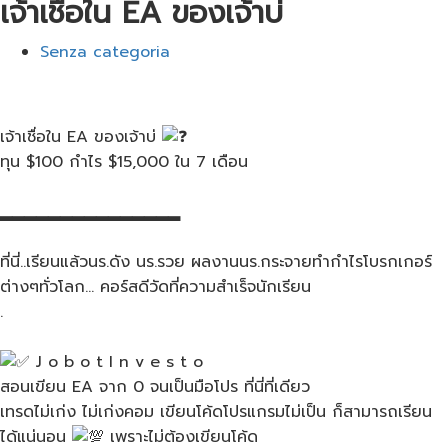
เจ้าเชื่อใน​ EA​ ของเจ้าบ่
Senza categoria
เจ้าเชื่อใน​ EA​ ของเจ้าบ่ ​
ทุน​ $100 กำไร​ $15,000 ใน​ 7​ เดือน
▂▂▂▂▂▂▂▂▂▂▂▂▂▂▂
ที่นี่..เรียนแล้วนร.ดัง​ นร.รวย ผลงานนร.​กระจายทำกำไรโบรกเกอร์​
ต่างๆทั่วโลก… คอร์สดีวัดที่ความสำเร็จนักเรียน
.
J o b o t I n v e s t o
สอนเขียน EA จาก 0 จนเป็นมือโปร ที่นี่ที่เดียว
เทรดไม่เก่ง ไม่เก่งคอม เขียนโค้ดโปรแกรมไม่เป็น ก็สามารถเรียน
ได้แน่นอน
เพราะไม่ต้องเขียนโค้ด