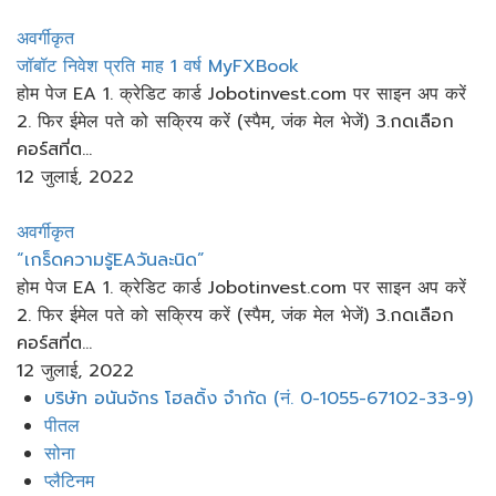
अवर्गीकृत
जॉबॉट निवेश प्रति माह 1 वर्ष MyFXBook
होम पेज EA 1. क्रेडिट कार्ड Jobotinvest.com पर साइन अप करें
2. फिर ईमेल पते को सक्रिय करें (स्पैम, जंक मेल भेजें) 3.กดเลือก
คอร์สที่ต...
12 जुलाई, 2022
अवर्गीकृत
“เกร็ด​ความรู้EAวันละ​นิด​”
होम पेज EA 1. क्रेडिट कार्ड Jobotinvest.com पर साइन अप करें
2. फिर ईमेल पते को सक्रिय करें (स्पैम, जंक मेल भेजें) 3.กดเลือก
คอร์สที่ต...
12 जुलाई, 2022
मेनू
บริษัท อนันจักร โฮลดิ้ง จำกัด (नं. 0-1055-67102-33-9)
पीतल
सोना
प्लैटिनम