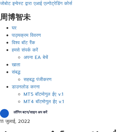
जोबोट इन्वेस्ट द्वारा एआई एल्गोट्रेडिंग कोर्स
周博智未
मेनू
घर
पाठ्यक्रम विवरण
विश्व बॉट रैंक
हमसे संपर्क करें
अपना EA बेचें
खाता
संबद्ध
सहबद्ध पंजीकरण
डाउनलोड करना
MT5 बॉटमोगुल ईए v.1
MT4 बॉटमोगुल ईए v.1
लॉगिन बटन/साइन अप करें
11 जुलाई, 2022