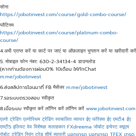
सोना
https://jobotinvest.com/course/gold-combo-course/
प्लैटिनम
https://jobotinvest.com/course/platinum-combo-
course/
4.अभी प्राप्त करें या कार्ट पर जाएं या ऑफ़लाइन भुगतान करें या खरीदारी करें
5. मोबाइल फोन नंबर: 630-2-34134-4 डाउनलोड
(หากท่านต้องการผ่อน0% 10เดือน​ ให้ทักChat
m.me/jobotinvest
6.ส่งสลิปการโอนมาที่ FB मैसेंजर
m.me/jobotinvest
7.รอระบบตรวจสอบ स्वीकृत
8.เมื่อระบบ स्वीकृत करें लॉगिन करें लॉगिन करें
www.jobotinvest.com
एल्गो ट्रेडिंग
एल्गोरिथम ट्रेडिंग
स्वचालित व्यापार
ईए फॉरेक्स
ईए एमटी4
ईए
एमटी5
इलियट वेव
विशेषज्ञ सलाहकार
FXdreema
जोबोट इन्वेस्ट
क्यूएम
रोबोट ट्रेडिंग
स्विंग ट्रेड
शीर्ष व्यापारी
บอทเทรด
บอทเทรด TFEX
เทรด