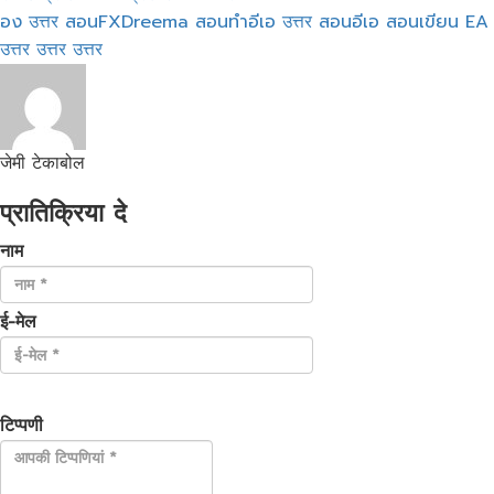
อง
उत्तर
สอนFXDreema
สอนทำอีเอ
उत्तर
สอนอีเอ
สอนเขียน EA
उत्तर
उत्तर
उत्तर
जेमी टेकाबोल
प्रातिक्रिया दे
नाम
ई-मेल
टिप्पणी