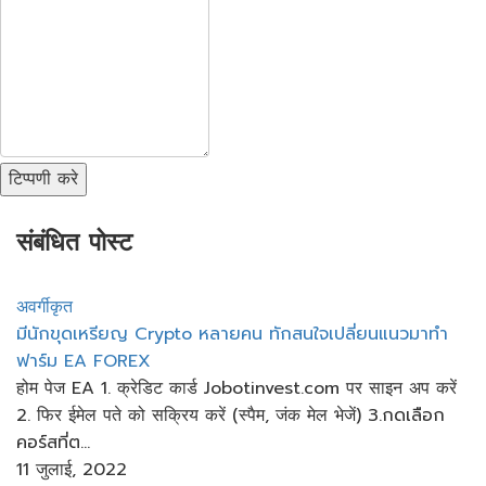
टिप्पणी करे
संबंधित पोस्ट
अवर्गीकृत
มีนักขุดเหรียญ​ Crypto​ หลายคน ทักสนใจเปลี่ยนแนวมาทำ
ฟาร์ม​ EA​ FOREX
होम पेज EA 1. क्रेडिट कार्ड Jobotinvest.com पर साइन अप करें
2. फिर ईमेल पते को सक्रिय करें (स्पैम, जंक मेल भेजें) 3.กดเลือก
คอร์สที่ต...
11 जुलाई, 2022