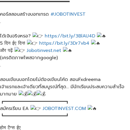
คอร์ส​สอนสร้างบอทเทรด​
#JOBOTINVEST
.
ได้เงินจริงหรอ?
https://bit.ly/3BlAU4D
5 दिन ईए दिन!
https://bit.ly/3Dr7vb4
और पढ़ें
Jobotinvest.net
(เครดิตภาพโพสจากgoogle)​
.
สอนเขียนบอทโดยไม่ต้องเขียนโค้ด​ สอนFxdreema
เจ้าแรกและเจ้าเดียวที่สมบูรณ์​ที่สุด… มีนักเรียนประสบความ​สำเร็จ
มากมาย​
┏━━━━━━━━━━━━━┓
สมัครเรียน​ EA
JOBOTINVEST.COM
┗━━━━━━━━━━━━━┛
होम टैग्स ईए