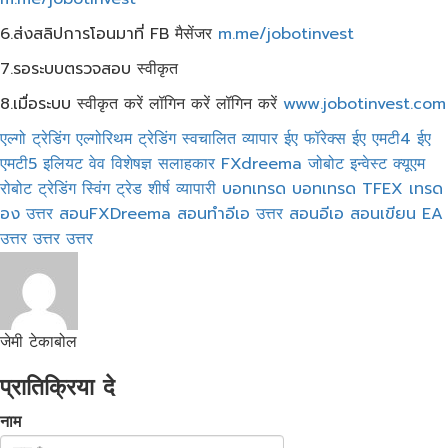
6.ส่งสลิปการโอนมาที่ FB मैसेंजर
m.me/jobotinvest
7.รอระบบตรวจสอบ स्वीकृत
8.เมื่อระบบ स्वीकृत करें लॉगिन करें लॉगिन करें
www.jobotinvest.com
एल्गो ट्रेडिंग
एल्गोरिथम ट्रेडिंग
स्वचालित व्यापार
ईए फॉरेक्स
ईए एमटी4
ईए
एमटी5
इलियट वेव
विशेषज्ञ सलाहकार
FXdreema
जोबोट इन्वेस्ट
क्यूएम
रोबोट ट्रेडिंग
स्विंग ट्रेड
शीर्ष व्यापारी
บอทเทรด
บอทเทรด TFEX
เทรด
อง
उत्तर
สอนFXDreema
สอนทำอีเอ
उत्तर
สอนอีเอ
สอนเขียน EA
उत्तर
उत्तर
उत्तर
जेमी टेकाबोल
प्रातिक्रिया दे
नाम