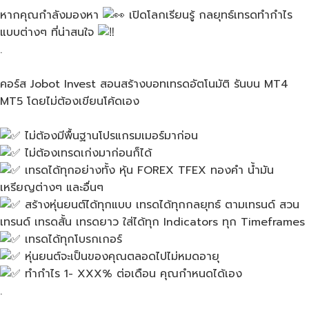
หากคุณกำลังมองหา​
เปิดโลกเรียนรู้​ กลยุทธ์​เทรดทำกำไร
แบบต่างๆ​ ที่น่าสนใจ​
.
คอร์ส Jobot Invest สอนสร้าง​บอทเทรดอัตโนม​ัติ​ รันบน​ MT4
MT5 โดยไม่ต้องเขียนโค้ดเอง
ไม่ต้องมีพื้นฐานโปรแกรมเมอร์​มาก่อน
ไม่ต้องเทรดเก่งมาก่อนก็ได้
เทรดได้ทุกอย่างทั้ง​ หุ้น​ FOREX TFEX​ ทองคำ​ น้ำมัน​
เหรียญ​ต่างๆ และอื่นๆ
สร้างหุ่นยนต์ได้ทุกแบบ​ เทรดได้ทุกกลยุทธ์​ ตามเทรนด์​ สวน
เทรนด์​ เทรดสั้น​ เทรดยาว​ ใส่ได้ทุก​ Indicators​ ทุก​ Timeframes
เทรดได้ทุกโบรกเก​อร์
หุ่นยนต์​จะเป็นของคุณตลอดไปไม่หมดอายุ
ทำกำไร 1- XXX% ต่อเดือน​ คุณกำหนดได้เอง
.
▂▂▂▂▂▂▂▂▂▂▂▂▂▂▂