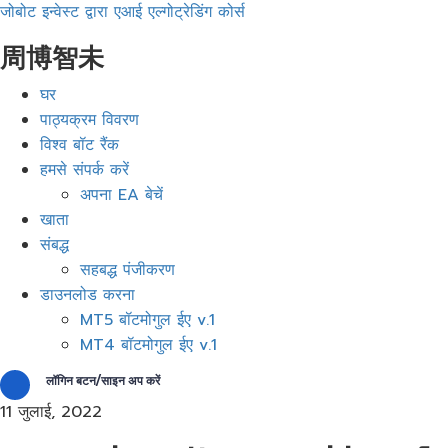
जोबोट इन्वेस्ट द्वारा एआई एल्गोट्रेडिंग कोर्स
周博智未
मेनू
घर
पाठ्यक्रम विवरण
विश्व बॉट रैंक
हमसे संपर्क करें
अपना EA बेचें
खाता
संबद्ध
सहबद्ध पंजीकरण
डाउनलोड करना
MT5 बॉटमोगुल ईए v.1
MT4 बॉटमोगुल ईए v.1
लॉगिन बटन/साइन अप करें
11 जुलाई, 2022