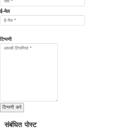
ई-मेल
टिप्पणी
टिप्पणी करे
संबंधित पोस्ट