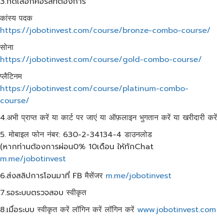
3.กดเลือกคอร์สที่ต้องการ
कांस्य पदक
https://jobotinvest.com/course/bronze-combo-course/
सोना
https://jobotinvest.com/course/gold-combo-course/
प्लैटिनम
https://jobotinvest.com/course/platinum-combo-
course/
4.अभी प्राप्त करें या कार्ट पर जाएं या ऑफ़लाइन भुगतान करें या खरीदारी करें
5. मोबाइल फोन नंबर: 630-2-34134-4 डाउनलोड
(หากท่านต้องการผ่อน0% 10เดือน​ ให้ทักChat
m.me/jobotinvest
6.ส่งสลิปการโอนมาที่ FB मैसेंजर
m.me/jobotinvest
7.รอระบบตรวจสอบ स्वीकृत
8.เมื่อระบบ स्वीकृत करें लॉगिन करें लॉगिन करें
www.jobotinvest.com