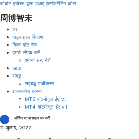
जोबोट इन्वेस्ट द्वारा एआई एल्गोट्रेडिंग कोर्स
周博智未
मेनू
घर
पाठ्यक्रम विवरण
विश्व बॉट रैंक
हमसे संपर्क करें
अपना EA बेचें
खाता
संबद्ध
सहबद्ध पंजीकरण
डाउनलोड करना
MT5 बॉटमोगुल ईए v.1
MT4 बॉटमोगुल ईए v.1
लॉगिन बटन/साइन अप करें
11 जुलाई, 2022