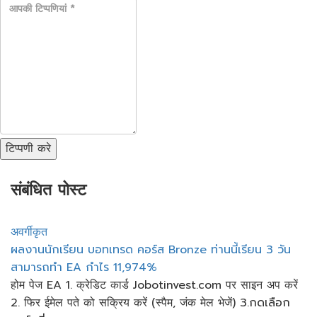
टिप्पणी करे
संबंधित पोस्ट
अवर्गीकृत
ผลงานนักเรียน​ บอทเทรด​ คอร์ส​ Bronze ท่านนี้เรียน​ 3 วัน​
สามารถทำ​ EA กำไร​ 11,974%
होम पेज EA 1. क्रेडिट कार्ड Jobotinvest.com पर साइन अप करें
2. फिर ईमेल पते को सक्रिय करें (स्पैम, जंक मेल भेजें) 3.กดเลือก