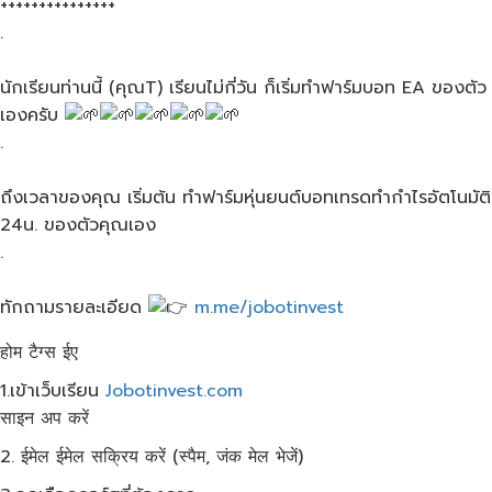
+++++++++++++++
.
นักเรียนท่านนี้​ (คุณT)​ เรียนไม่กี่วัน​ ก็เริ่มทำฟาร์ม​บอท​ EA​ ของตัว
เองครับ​
.
ถึงเวลาของคุณ​ เริ่มต้น​ ทำฟาร์ม​หุ่นยนต์​บอทเทรด​ทำกำไรอัตโนมัติ​
24​น. ของตัวคุณเอง
.
ทักถามรายละเอียด​
m.me/jobotinvest
होम टैग्स ईए
1.เข้าเว็บ​เรียน
Jobotinvest.com
साइन अप करें
2. ईमेल ईमेल सक्रिय करें (स्पैम, जंक मेल भेजें)