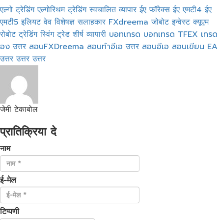
एल्गो ट्रेडिंग
एल्गोरिथम ट्रेडिंग
स्वचालित व्यापार
ईए फॉरेक्स
ईए एमटी4
ईए
एमटी5
इलियट वेव
विशेषज्ञ सलाहकार
FXdreema
जोबोट इन्वेस्ट
क्यूएम
रोबोट ट्रेडिंग
स्विंग ट्रेड
शीर्ष व्यापारी
บอทเทรด
บอทเทรด TFEX
เทรด
อง
उत्तर
สอนFXDreema
สอนทำอีเอ
उत्तर
สอนอีเอ
สอนเขียน EA
उत्तर
उत्तर
उत्तर
जेमी टेकाबोल
प्रातिक्रिया दे
नाम
ई-मेल
टिप्पणी