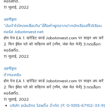
คอร์สที่ต...
11 जुलाई, 2022
अवर्गीकृत
“มันกำไรโหดเหลือเกิน”นี่คือคำพูดจากปากนักเรียนที่ได้เรียน
คอร์ส​ Jobotinvest.net
होम पेज EA 1. क्रेडिट कार्ड Jobotinvest.com पर साइन अप करें
2. फिर ईमेल पते को सक्रिय करें (स्पैम, जंक मेल भेजें) 3.กดเลือก
คอร์สที่ต...
11 जुलाई, 2022
अवर्गीकृत
ขำๆนะครับ
होम पेज EA 1. क्रेडिट कार्ड Jobotinvest.com पर साइन अप करें
2. फिर ईमेल पते को सक्रिय करें (स्पैम, जंक मेल भेजें) 3.กดเลือก
คอร์สที่ต...
11 जुलाई, 2022
मेनू
บริษัท อนันจักร โฮลดิ้ง จำกัด (नं. 0-1055-67102-33-9)