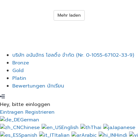
Mehr laden
Menü
บริษัท อนันจักร โฮลดิ้ง จำกัด (Nr. 0-1055-67102-33-9)
Bronze
Gold
Platin
Bewertungen นักเรียน
Hey, bitte einloggen
Eintragen
Registrieren
German
Chinese
English
Thai
Japanese
Spanish
Italian
Arabic
Hindi