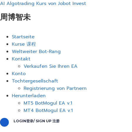
AI Algotrading Kurs von Jobot Invest
周博智未
Menü
Startseite
Kurse 课程
Weltweiter Bot-Rang
Kontakt
Verkaufen Sie Ihren EA
Konto
Tochtergesellschaft
Registrierung von Partnern
Herunterladen
MT5 BotMogul EA v.1
MT4 BotMogul EA v.1
LOGIN登录/ SIGN UP 注册