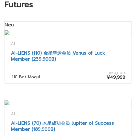
Futures
Neu
AI
AI-LIENS (110) 金星幸运会员 Venus of Luck
Member (239,900B)
¥50,000
110 Bot Mogul
¥49,999
AI
AI-LIENS (70) 木星成功会员 Jupiter of Success
Member (189,900B)