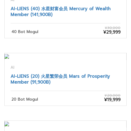
AI-LIENS (40) 水星财富会员 Mercury of Wealth
Member (141,900B)
¥30,000
40 Bot Mogul
¥29,999
AI
AI-LIENS (20) 火星繁荣会员 Mars of Prosperity
Member (91,900B)
¥20,000
20 Bot Mogul
¥19,999