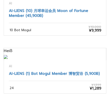
AI
AI-LIENS (10) 月球幸运会员 Moon of Fortune
Member (45,900B)
¥10,000
10 Bot Mogul
¥9,999
Heiß
AI
AI-LIENS (1) Bot Mogul Member 博智贸谷 (5,900B)
¥1,599
24
¥1,289