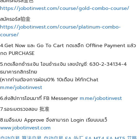
สมัครคอร์ส金色
https://jobotinvest.com/course/gold-combo-course/
สมัครอร์ส铂金
https://jobotinvest.com/course/platinum-combo-
course/
4.Get Now และ Go To Cart กดเลอืก Offline Payment แล้ว
กด PURCHASE
5.กดเลือกชำระเงิน โอนชำระเงิน เลขบัญชี: 630-2-34134-4
ธนาคารกสิกรไทย
(หากท่านต้องการผ่อน0% 10เดือน ให้ทักChat
m.me/jobotinvest
6.ส่งสิปการโอนมาที่ FB Messenger
m.me/jobotinvest
7.รอระบตรวจสอบ 批准
8.เมอืระบบ Approve จึงสามารถ Login เรียนบนเว็
www.jobotinvest.com
自动交易
算法交易
自动交易
EA 外汇
EA MT4
EA MT5
艾略