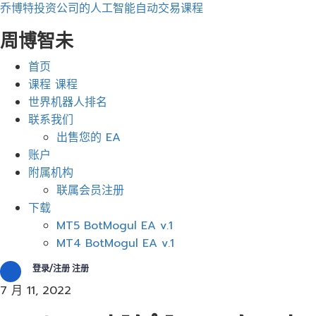
乔博特投资公司的人工智能自动交易课程
周博智未
菜
首页
单
课程 课程
世界机器人排名
联系我们
出售您的 EA
账户
附属机构
联属会员注册
下载
MT5 BotMogul EA v.1
MT4 BotMogul EA v.1
登录/注册 注册
7 月 11, 2022