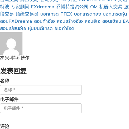
特波
专家顾问
FXdreema
乔博特投资公司
QM
机器人交易
波
段交易
顶级交易员
บอทเทรด
TFEX
บอทเทรดทอง
บอทเทรดหุ้น
สอนFXDreema
สอนทำอีเอ
สอนสร้างอีเอ
สอนอีเอ
สอนเขียน EA
สอนเขียนอีเอ
หุ่นยนต์เทรด
อีเอกำไรดี
杰米-特乔博尔
发表回复
名称
电子邮件
评论