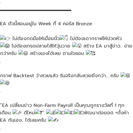
.
▂▂▂▂▂▂▂▂▂▂▂▂▂▂▂
EA ตัวนี้สอนอยู่ใน​ Week​ ที่​ 4 คอร์ส​ Bronze
ไม่ต้องกดมือให้เมื่อย​นิ้ว
ไม่ต้องเดากราฟให้ปวดหัว​
ไม่ต้องเทรดปลายไส้ให้วุ่นวาย​
สร้าง​ EA​ มาสู้ข่าว.. ง่าย
กว่าครับ​
สร้างเองได้เลย​ ตามใจชอบ​
.
กราฟ​ Backtest ว่าสวยแล้ว​ รันจริงกลับสวยยิ่งกว่า… ครับ​
.
“EA เปลี่ยนข่าว​ Non-Farm​ Payroll เป็นคุณถูกรางวัลที่​ 1 ทุก
เดือน​
ดีไหม
”
พัฒนาต่อยอด​ +ตั้งค่า​
EA ​กันเอง.. ได้เลยครับ​
.