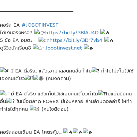
▂▂▂▂▂▂▂▂▂▂▂▂▂▂▂
คอร์ส​ EA
#JOBOTINVEST
ได้เงินจริงหรอ?
https://bit.ly/3BlAU4D
5 ข้อ EA อมตะ！
https://bit.ly/3Dr7vb4
ดูรีวิวนักเรียนซิ
Jobotinvest.net
.
มี​ EA​ ดีจริง.. แล้วเอามาสอนคนอื่นทำไม​
ทำไมไม่เก็บไว้ใช้
เองคนเดียว
(คนงกถาม)
มี​ EA​ ดี​จริง แล้วเก็บไว้ใช้เองคนเดียวทำไม​
ไม่แบ่งปันคน
อื่น​
ในเมื่อตลาด​ FOREX​ มีเงินหลาย ล้านล้านดอลล่าร์​ ให้ทำ
กำไรได้ทุกคน
(คนใจดีตอบ)​
.
คอร์สสอนเขียน​ EA โคตรคุ้ม​…