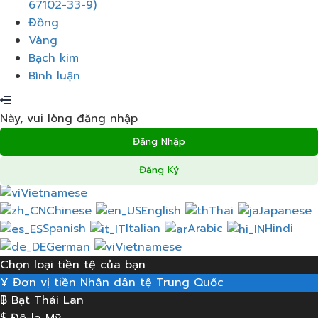
đơn
67102-33-9)
Đồng
Vàng
Bạch kim
Bình luận
Này, vui lòng đăng nhập
Đăng Nhập
Đăng Ký
Vietnamese
Chinese
English
Thai
Japanese
Spanish
Italian
Arabic
Hindi
German
Vietnamese
Chọn loại tiền tệ của bạn
¥
Đơn vị tiền Nhân dân tệ Trung Quốc
฿
Bạt Thái Lan
$
Đô-la Mỹ