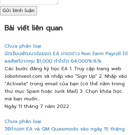
Gửi bình luận
Bài viết liên quan
Chưa phân loại
นักเรียนพัฒนาต่อยอด EA เทรดข่าว​ Non​ Farm Payroll ได้
ผลลัพท์​จากทุน​ $1,000 กำไรโต​ 64,000%%%
Các bước đăng ký học EA 1. Truy cập trang web
Jobotinvest.com và nhấp vào "Sign Up" 2. Nhấp vào
"Activate" trong email của bạn (có thể nằm trong
thư mục Spam hoặc Junk Mail) 3. Chọn khóa học
mà bạn muốn...
Ngày 11 tháng 7 năm 2022
Chưa phân loại
วิธีทำบอท EA và QM Quasimodo vào ngày 15 tháng