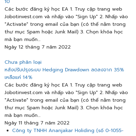
10
Các bước đăng ký học EA 1. Truy cập trang web
Jobotinvest.com và nhấp vào "Sign Up" 2. Nhấp vào
"Activate" trong email của bạn (có thể nằm trong
thư mục Spam hoặc Junk Mail) 3. Chọn khóa học
mà bạn muốn...
Ngày 12 tháng 7 năm 2022
Chưa phân loại
หลังปรับปรุงระบบ​ Hedging Drawdown ลดลงจาก​ 35%
เหลือแค่​ 14%
Các bước đăng ký học EA 1. Truy cập trang web
Jobotinvest.com và nhấp vào "Sign Up" 2. Nhấp vào
"Activate" trong email của bạn (có thể nằm trong
thư mục Spam hoặc Junk Mail) 3. Chọn khóa học
mà bạn muốn...
Ngày 11 tháng 7 năm 2022
Thực
Công ty TNHH Ananjakar Holiding (số 0-1055-