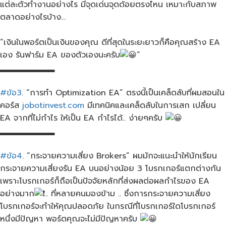
แต่ละตัวทำงานอย่างไร มีจุดเด่นจุดด้อยตรงไหน เหมาะกับสภาพ
ตลาดอย่างไรบ้าง…
“เงินในพอร์ตเป็นเงินของคุณ ดีที่สุดในระยะยาวก็คือคุณสร้าง EA
เอง​ รัน​ฟาร์ม​ EA​ ของตัวเองนะครับ​
“
▂▂▂▂▂▂▂▂▂
#ข้อ3
. “การ​ทำ Optimization​ EA” ตรงนี้เป็นเคล็ดลับที่ผมสอน​ใน
คอร์ส​
jobotinvest.com
​ มีเทคนิคและเคล็ดลับในการเสก​ เปลี่ยน
EA จากที่ไม่กำไร ให้เป็น EA​ กำไรได้.. ง่ายๆครับ
▂▂▂▂▂▂▂▂▂
#ข้อ4
. “กระจายความเสี่ยง​ Brokers​” ผมมักจะแนะนำให้นักเรียน
กระจายความเสี่ยงรัน EA บนอย่างน้อย​ 3 โบรกเกอร์​แตกต่างกัน​
เพราะโบรกเกอร์ก็ถือเป็นปัจจัยหลักที่ส่งผลต่อผลกำไรของ EA
อย่างมาก
.. ที่หลายคนมองข้าม .. ซึ่งการกระจายความเสี่ยง
โบรกเกอร์จะทำให้คุณปลอดภัย ในกรณีที่โบรกเกอร์ใดโบรกเกอร์
หนึ่งมีปัญหา พอร์ตคุณจะไม่มีปัญหาครับ