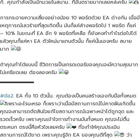
ก็.. คุณกำลังเป็นนักมวยในสนาม.. ที่อันตรายมากเลยหล่ะครับ
การกระจายความเสี่ยงอย่างน้อย​ 10 พอร์ต​ด้วย​ EA​ ต่างกัน​ เมื่อมี
เหตุการณ์เลวร้ายที่สุดเกิดขึ้น มันก็แค่ล้างพอร์ตไป 1 พอร์ต​ ก็แค่
– 10% ในขณะที่​ EA​ อีก​ 9​ พอร์ตที่เหลือ ก็ยังคงทำกำไรต่อไปได้
แล้วคุณก็แค่หา EA​ ตัวใหม่มาแทนตัวนั้น ก็แค่นั้นเองครับ สบาย
มาก
ถ้าคุณทำได้แบบนี้ ชีวิตการเป็นเทรดเดอร์ของคุณจะมีความสุขมาก
ไม่เครียดเลย ต้องลองครับ​
▂▂▂▂▂▂▂▂▂
#ข้อ2
. EA​ ทั้ง​ 10 ตัว​นั้น.. คุณต้องเป็นคนสร้างเองกับมือทั้งหมด
เพราะอะไรนะหรอ ก็เพราะว่าเมื่อมีสถานการณ์ไม่คาดฝัน​เกิดขึ้น​
คุณจะสามารถตัดสินใจแก้ไขสถานการณ์เฉพาะหน้าได้ถูกจุด​ และ
รวดเร็วครับ เพราะคุณเข้าใจการทำงานมันทั้งหมด คุณจะไม่ตื่น
ตระหนก ตรงนี้คือหัวใจเลยครับ​
ที่จะทำให้คุณประเมิน
สถานการณ์ได้ขาด​ เพราะคุณรู้จัก EA ของคุณดีที่สุด
ว่า