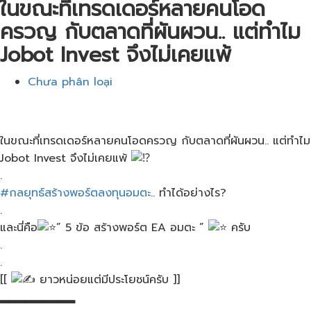
ในขณะที่เทรดเดอร์หลายคนโอด
ครวญ กับตลาดที่ผันผวน.. แต่​ทำไม​
Jobot​ Invest​ จึงไม่เคยแพ้
Chưa phân loại
ในขณะที่เทรดเดอร์หลายคนโอดครวญ กับตลาดที่ผันผวน.. แต่​ทำไม​
Jobot​ Invest​ จึงไม่เคยแพ้
.
#กลยุทธ์สร้างพอร์ตลงทุนอมตะ
.. ทำได้อย่างไร​?
.
และนี่คือ​
” 5 ข้อ​ สร้างพอร์​ต​ EA อมตะ​ ”
ครับ
.
.
[[
ยาวหน่อยแต่มีประโยชน์ครับ ]]
▂▂▂▂▂▂▂▂▂