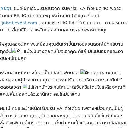
#ข้อ1
. ผมให้นักเรียนเริ่มต้นจาก​ รันฟาร์ม EA ทั้งหมด​ 10​ พอร์ต​
โดยใช้ EA 10 ตัว ที่มีกลยุทธ์ต่างกัน (ถ้าคุณเรียนที่​
jobotinvest.com
คุณจะสร้าง 10 EA นี้​ได้แน่นอน)​ .. การกระจาย
ความเสี่ยงนี้คือเสาหลักของความอมตะ ของพอร์ตลงทุน
ให้คุณลองนึกภาพเหมือนคุณตื่นเช้าขึ้นมาชมสวนดอกไม้ที่ผลิบาน
ทุกวัน​
.. แม้จะมีบางดอก​เหี่ยวเฉา​คุณก็แค่หยิบมันออกและเอา
ต้นใหม่ไปปลูก
หรือคล้ายกับการที่คุณเป็นโค้ชทีมฟุตบอล​
ดูสุดยอดนักเตะ
ของคุณอยู่ข้างสนาม คุณสามารถปรับกลยุทธ์การเตะของทีมได้
ตลอดเวลา
หากนักเตะคนไหนบาดเจ็บหรือโดนใบเหลืองคุณก็
แค่เปลี่ยนออกแล้วเอานักเตะคนใหม่มาแทน
ผมไม่เคยแนะนำให้นักเรียนรัน​ EA ตัวเดียว เพราะเหมือนคุณเป็นผู้
จัดการ​นักมวย​ คุณดูนักมวยของคุณต่อยบนเวที มีแค่แพ้กับชนะ
ซึ่งถ้าแพ้คุณก็เครียดมาก … ยึ่งถ้าคุณเป็นเทรดเดอร์เทรดมืออยู่ละ