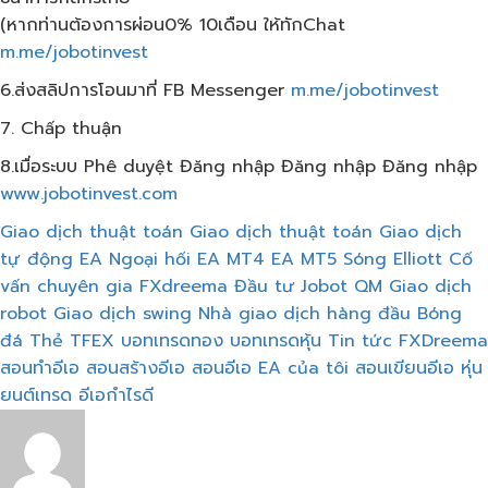
(หากท่านต้องการผ่อน0% 10เดือน​ ให้ทักChat
m.me/jobotinvest
6.ส่งสลิปการโอนมาที่ FB Messenger
m.me/jobotinvest
7. Chấp thuận
8.เมื่อระบบ Phê duyệt Đăng nhập Đăng nhập Đăng nhập
www.jobotinvest.com
Giao dịch thuật toán
Giao dịch thuật toán
Giao dịch
tự động
EA Ngoại hối
EA MT4
EA MT5
Sóng Elliott
Cố
vấn chuyên gia
FXdreema
Đầu tư Jobot
QM
Giao dịch
robot
Giao dịch swing
Nhà giao dịch hàng đầu
Bóng
đá
Thẻ TFEX
บอทเทรดทอง
บอทเทรดหุ้น
Tin tức FXDreema
สอนทำอีเอ
สอนสร้างอีเอ
สอนอีเอ
EA của tôi
สอนเขียนอีเอ
หุ่น
ยนต์เทรด
อีเอกำไรดี