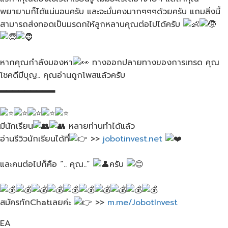
พยายามก็ได้แน่นอนครับ และจะมั่นคงมากๆๆๆด้วยครับ แถมสิ่งนี้
สามารถส่งทอดเป็นมรดกให้ลูกหลานคุณต่อไปได้ครับ
หากคุณกำลังมองหา
ทางออกปลายทางของการเทรด คุณ
โชคดีมีบุญ.. คุณอ่านถูกโพสแล้วครับ
▂▂▂▂▂▂▂▂▂
มีนักเรียน
หลายท่านทำได้แล้ว
อ่านรีวิวนักเรียนได้ที่​
>>
jobotinvest.net
และคนต่อไปก็คือ “.. คุณ..”
ครับ​
สมัครทักChatเลยค่ะ
>>
m.me/JobotInvest
EA