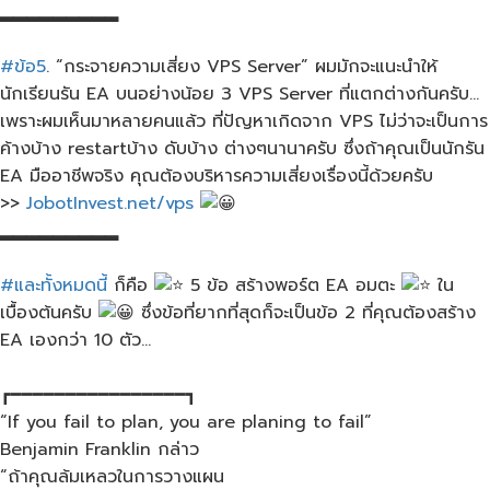
▂▂▂▂▂▂▂▂▂
#ข้อ5
. “กระจายความเสี่ยง​ VPS​ Server” ผมมักจะแนะนำให้
นักเรียนรัน​ EA บน​อย่างน้อย​ 3 VPS​ Server ที่แตกต่างกันครับ…
เพราะผมเห็นมาหลายคนแล้ว ที่ปัญหาเกิดจาก VPS ไม่ว่าจะเป็นการ
ค้างบ้าง restartบ้าง​ ดับบ้าง ต่างๆ​นานา​ครับ ซึ่งถ้าคุณเป็นนักรัน
EA​ มืออาชีพจริง คุณต้องบริหารความเสี่ยงเรื่องนี้ด้วยครับ
>>
JobotInvest.net/vps
▂▂▂▂▂▂▂▂▂
#และทั้งหมดนี้
ก็คือ​
5 ข้อ​ สร้างพอร์ต EA​ อมตะ​
ใน
เบื้องต้นครับ
ซึ่งข้อที่ยากที่สุดก็จะเป็นข้อ 2 ที่คุณต้องสร้าง
EA เอง​กว่า​ 10 ตัว​…
┏━━━━━━━━━━━━━━━━┓
“If you fail to plan, you are planing to fail”
Benjamin Franklin กล่าว
“ถ้าคุณล้มเหลวในการวางแผน​