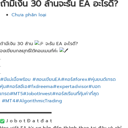
ถ้ามีเงิน​ 30​ ล้าน​จะรัน​ EA​ อะไรดี?
Chưa phân loại
ถ้ามีเงิน​ 30​ ล้าน​
จะรัน​ EA​ อะไรดี?
จงเขียนกลยุทธ์​ใต้คอมเมนท์​ค่ะ​
.
.
.
#มีแม่เมื่อพร้อม
​
#สอนเขียนEA
#คอร์สforex
#หุ่นยนต์เทรด
หุ้น
#คอร์สอีเอ
#fxdreema
#expertadvisor
#บอท
เทรด
#MT5
#JobotInvest
#คอร์สเรียนที่คุ้มค่าที่สุด
#MT4
#AlgorithmicTrading
▂▂▂▂▂▂▂▂▂▂▂▂▂▂▂
J o b o t Đ a t đ a t