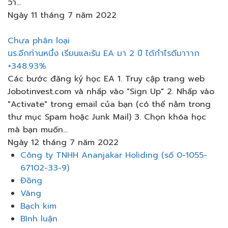
วา...
Ngày 11 tháng 7 năm 2022
Chưa phân loại
นร.อีกท่านหนึ่ง เรียนและรัน EA มา 2 ปี ได้กำไรดีมาาาก
+348.93%
Các bước đăng ký học EA 1. Truy cập trang web
Jobotinvest.com và nhấp vào "Sign Up" 2. Nhấp vào
"Activate" trong email của bạn (có thể nằm trong
thư mục Spam hoặc Junk Mail) 3. Chọn khóa học
mà bạn muốn...
Ngày 12 tháng 7 năm 2022
Thực
Công ty TNHH Ananjakar Holiding (số 0-1055-
đơn
67102-33-9)
Đồng
Vàng
Bạch kim
Bình luận