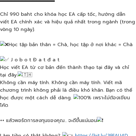
Chỉ 990 baht cho khóa học EA cấp tốc, hướng dẫn
viết EA chính xác và hiệu quả nhất trong ngành (trong
vòng 10 ngày).
Học tập bản thân = Chà, học tập ở nơi khác = Chà
J o b o t Đ a t đ a t
Học viết EA từ cơ bản đến thành thạo tại đây và chỉ
tại đây.
Không cần máy tính. Không cần máy tính. Viết mã
chương trình không phải là điều khó khăn. Bạn có thể
học được một cách dễ dàng.
เพราะไม่ต้องเขียน
โค้ด​
++ แล้วพอร์ตการลงทุน​ของคุณ.. จะดีขึ้นแน่นอน
Làm tiền có thật không?
https://bit.ly/3BlAU4D