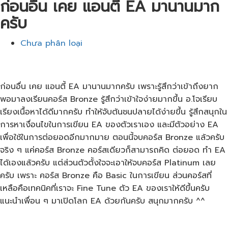
ก่อนอื่น เคย แอนตี้ EA มานานมาก
ครับ
Chưa phân loại
ก่อนอื่น เคย แอนตี้ EA มานานมากครับ เพราะรู้สึกว่าเข้าถึงยาก
พอมาลงเรียนคอร์ส Bronze รู้สึกว่าเข้าใจง่ายมากขึ้น อ.โจเรียบ
เรียงเนื้อหาได้ดีมากครับ ทำให้จับต้นชนปลายได้ง่ายขึ้น รู้สึกสนุกใน
การหาเงื่อนไขในการเขียน EA ของตัวเราเอง และมีตัวอย่าง EA
เพื่อใช้ในการต่อยอดอีกมากมาย ตอนนี้จบคอร์ส Bronze แล้วครับ
จริง ๆ แค่คอร์ส Bronze คอร์สเดียวก็สามารถคิด ต่อยอด ทำ EA
ได้เองแล้วครับ แต่ส่วนตัวตั้งใจจะเอาให้จบคอร์ส Platinum เลย
ครับ เพราะ คอร์ส Bronze คือ Basic ในการเขียน ส่วนคอร์สที่
เหลือคือเทคนิคที่เราจะ Fine Tune ตัว EA ของเราให้ดีขึ้นครับ
แนะนำเพื่อน ๆ มาเปิดโลก EA ด้วยกันครับ สนุกมากครับ ^^
▂▂▂▂▂▂▂▂▂▂▂▂▂▂▂