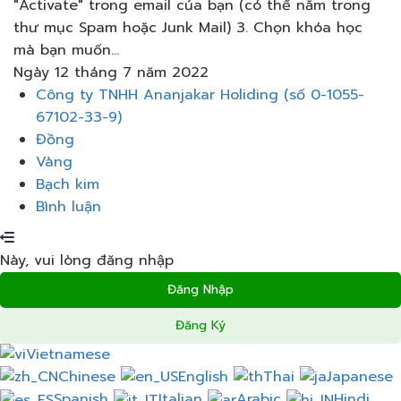
"Activate" trong email của bạn (có thể nằm trong
thư mục Spam hoặc Junk Mail) 3. Chọn khóa học
mà bạn muốn...
Ngày 12 tháng 7 năm 2022
Thực
Công ty TNHH Ananjakar Holiding (số 0-1055-
đơn
67102-33-9)
Đồng
Vàng
Bạch kim
Bình luận
Này, vui lòng đăng nhập
Đăng Nhập
Đăng Ký
Vietnamese
Chinese
English
Thai
Japanese
Spanish
Italian
Arabic
Hindi