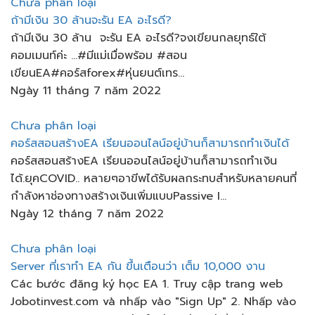
Chưa phân loại
ถ้ามีเงิน​ 30​ ล้าน​จะรัน​ EA​ อะไรดี?
ถ้ามีเงิน​ 30​ ล้าน​ จะรัน​ EA​ อะไรดี?จงเขียนกลยุทธ์​ใต้
คอมเมนท์​ค่ะ​ ...#มีแม่เมื่อพร้อม​ #สอน
เขียนEA#คอร์สforex#หุ่นยนต์เทร...
Ngày 11 tháng 7 năm 2022
Chưa phân loại
คอร์ส​สอนสร้างEA เรียนออนไลน์​อยู่บ้าน​ก็สามารถทำเงินได้
คอร์ส​สอนสร้างEA เรียนออนไลน์​อยู่บ้าน​ก็สามารถทำเงิน
ได้.ยุคCOVID.. หลายๆอาขีพได้รับผลกระทบ​สำหรับหลายคนที่
กำลังหาช่องทางสร้างเงินเพิ่มแบบPassive I...
Ngày 12 tháng 7 năm 2022
Chưa phân loại
Server ที่เราทำ EA กัน ขึ้นเตือนว่า เต็ม 10,000 งาน
Các bước đăng ký học EA 1. Truy cập trang web
Jobotinvest.com và nhấp vào "Sign Up" 2. Nhấp vào