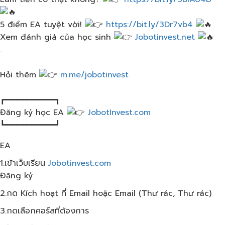
5 điểm EA tuyệt vời!
https://bit.ly/3Dr7vb4
Xem đánh giá của học sinh
Jobotinvest.net
.
Hỏi thêm
m.me/jobotinvest​
┏━━━━━━━━━━┓
Đăng ký học EA
JobotInvest.com
┗━━━━━━━━━━┛
EA
1.เข้าเว็บ​เรียน
Jobotinvest.com
Đăng ký
2.กด Kích hoạt ที่ Email hoặc Email (Thư rác, Thư rác)
3.กดเลือกคอร์สที่ต้องการ