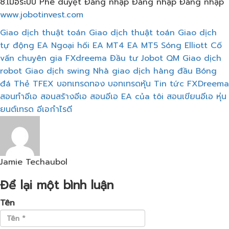
8.เมื่อระบบ Phê duyệt Đăng nhập Đăng nhập Đăng nhập
www.jobotinvest.com
Giao dịch thuật toán
Giao dịch thuật toán
Giao dịch
tự động
EA Ngoại hối
EA MT4
EA MT5
Sóng Elliott
Cố
vấn chuyên gia
FXdreema
Đầu tư Jobot
QM
Giao dịch
robot
Giao dịch swing
Nhà giao dịch hàng đầu
Bóng
đá
Thẻ TFEX
บอทเทรดทอง
บอทเทรดหุ้น
Tin tức FXDreema
สอนทำอีเอ
สอนสร้างอีเอ
สอนอีเอ
EA của tôi
สอนเขียนอีเอ
หุ่น
ยนต์เทรด
อีเอกำไรดี
Jamie Techaubol
Để lại một bình luận
Tên