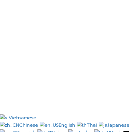
Nhớ tôi nhé
Đăng nhập
Đăng ký
Khôi phục mật khẩu
Gửi liên kết đặt lại
Đã gửi liên kết đặt lại mật khẩu
đến email của bạn
Đóng
Đơn xin của bạn đã được gửi
Chúng tôi sẽ gửi email
cho bạn ngay khi đơn đăng ký của bạn được chấp
thuận.
Đi đến Hồ sơ
Không có tài khoản?
Đăng ký
Đăng nhập
Quên mật khẩu?
Vietnamese
Chinese
English
Thai
Japanese