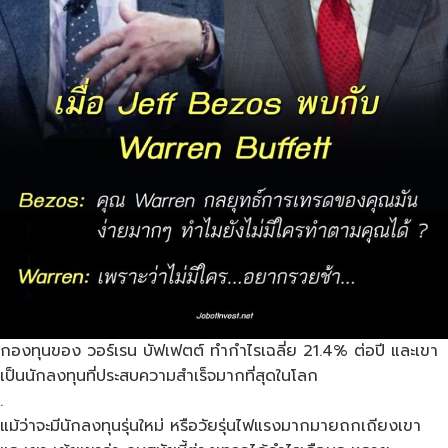
กองทุนของ วอร์เรน​ บัฟเฟตต์ ทำกำไรเฉลี่ย​ 21.4% ต่อปี​ และเขา
เป็นนักลงทุนที่ประสบความสําเร็จ​มากที่สุดในโลก​
.
แม้ว่าจะมีนักลงทุนรุ่นใหม่​ หรือวัยรุ่นไฟแรง​มากมายถกเถียงเขา