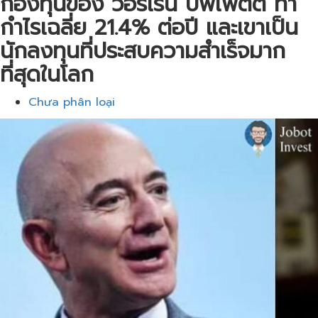
กองทุนของ วอร์เรน​ บัฟเฟตต์ ทำ
กำไรเฉลี่ย​ 21.4% ต่อปี​ และเขาเป็น
นักลงทุนที่ประสบความสําเร็จ​มาก
ที่สุดในโลก​
Chưa phân loại