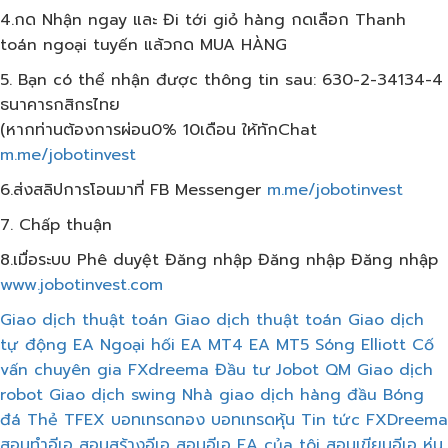
4.กด Nhận ngay และ Đi tới giỏ hàng กดเลือก​ Thanh
toán ngoại tuyến แล้วกด​ MUA HÀNG
5. Bạn có thể nhận được thông tin sau: 630-2-34134-4
ธนาคารกสิกรไทย
(หากท่านต้องการผ่อน0% 10เดือน​ ให้ทักChat
m.me/jobotinvest
6.ส่งสลิปการโอนมาที่ FB Messenger
m.me/jobotinvest
7. Chấp thuận
8.เมื่อระบบ Phê duyệt Đăng nhập Đăng nhập Đăng nhập
www.jobotinvest.com
Giao dịch thuật toán
Giao dịch thuật toán
Giao dịch
tự động
EA Ngoại hối
EA MT4
EA MT5
Sóng Elliott
Cố
vấn chuyên gia
FXdreema
Đầu tư Jobot
QM
Giao dịch
robot
Giao dịch swing
Nhà giao dịch hàng đầu
Bóng
đá
Thẻ TFEX
บอทเทรดทอง
บอทเทรดหุ้น
Tin tức FXDreema
สอนทำอีเอ
สอนสร้างอีเอ
สอนอีเอ
EA của tôi
สอนเขียนอีเอ
หุ่น