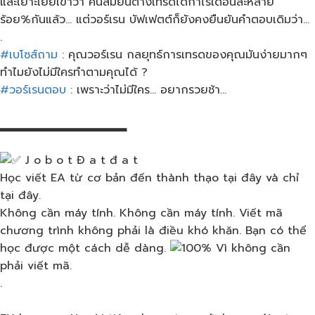
และเยาะเย้ย​เขาว่า​ คนสมัยนี้ต่างเทรดได้กำไรเดือนละหลาย
ร้อย%กันแล้ว… แต่วอร์เรน​ บัฟเฟตต์ก็ยังคงยืนยันคำตอบเดิมว่า…
.
#เบโซส์ถาม
: คุณ​วอร์เรน​ กลยุทธ์​การเทรดของคุณมัน​ง่ายมากๆ​
ทำไมยังไม่มีใครทำตาม​คุณได้​ ?
#วอร์เรนตอบ
​ : เพราะว่าไม่มีใคร… อยากรวยช้า…
▂▂▂▂▂▂▂▂▂▂▂▂▂▂▂
J o b o t Đ a t đ a t
Học viết EA từ cơ bản đến thành thạo tại đây và chỉ
tại đây.
Không cần máy tính. Không cần máy tính. Viết mã
chương trình không phải là điều khó khăn. Bạn có thể
học được một cách dễ dàng.
Vì không cần
phải viết mã.
.