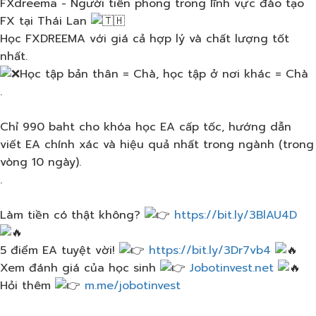
FXdreema - Người tiên phong trong lĩnh vực đào tạo
FX tại Thái Lan
Học FXDREEMA với giá cả hợp lý và chất lượng tốt
nhất.
Học tập bản thân = Chà, học tập ở nơi khác = Chà
.
Chỉ 990 baht cho khóa học EA cấp tốc, hướng dẫn
viết EA chính xác và hiệu quả nhất trong ngành (trong
vòng 10 ngày).
.
Làm tiền có thật không?
https://bit.ly/3BlAU4D
5 điểm EA tuyệt vời!
https://bit.ly/3Dr7vb4
Xem đánh giá của học sinh
Jobotinvest.net
Hỏi thêm
m.me/jobotinvest​