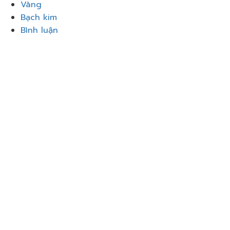
Vàng
Bạch kim
Bình luận
Đăng nhập
Google
Google
hoặc đăng nhập bằng email
Mật khẩu phải có tối thiểu 8
ký tự gồm số và chữ, chứa ít nhất 1 chữ cái viết hoa
Tôi muốn đăng ký làm người hướng dẫn