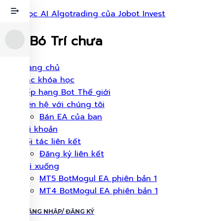
Khóa học AI Algotrading của Jobot Invest
Chu Bó Trí chưa
Thực
Trang chủ
đơn
Các khóa học
Xếp hạng Bot Thế giới
Liên hệ với chúng tôi
Bán EA của bạn
Tài khoản
Đối tác liên kết
Đăng ký liên kết
Tải xuống
MT5 BotMogul EA phiên bản 1
MT4 BotMogul EA phiên bản 1
ĐĂNG NHẬP/ ĐĂNG KÝ