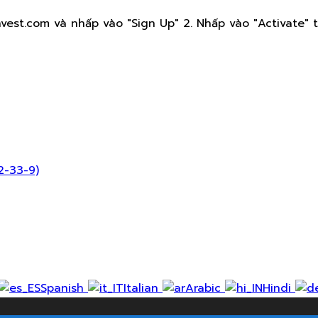
est.com và nhấp vào "Sign Up" 2. Nhấp vào "Activate" t
2-33-9)
Spanish
Italian
Arabic
Hindi