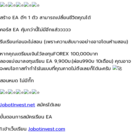
สร้าง​ EA​ ดีๆ 1 ตัว​ สามารถเปลี่ยนชีวิตคุณได้
คอร์ส​ EA คุ้มกว่านี้ไม่มีอีกแล้ววววว
รีบเรียนก่อนจะไม่สอน (เพราะความลับบางอย่างอาจโดนห้ามสอน)
หากคุณเตรียมเงินไว้ลงทุนFOREX 100,000บาท
ลองแบ่งมาลงทุนเรียน EA 9,900บ.(ผ่อน990บ 10เดือน) คุณอาจ
จะพบโอกาสทำกำไรในแบบที่คุณคาดไม่ถึง​เลยก็ได้นะครับ
สอนหมด ไม่มีกั๊ก
JobotInvest.net
สมัครได้เลย
ขั้นตอนการสมัครเรียน​ EA
1.เข้าเว็บ​เรียน
Jobotinvest.com