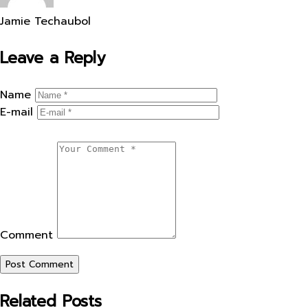
Jamie Techaubol
Leave a Reply
Name
E-mail
Comment
Post Comment
Related Posts