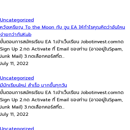
Uncategorized
หวังเหรียญ To the Moon กับ​ จูน​ EA​ ให้กำไรคุณคิดว่าอันไหน
ง่ายกว่ากันKub
ขั้นตอนการสมัครเรียน​ EA 1.เข้าเว็บ​เรียน Jobotinvest.comกด
Sign Up 2.กด Activate ที่ Email ของท่าน​ (อาจอยู่ใน​Spam,
Junk Mail) 3.กดเลือกคอร์สที่ต...
July 11, 2022
Uncategorized
มีนักเรียนใหม่​ สำเร็จ​ มากขึ้นทุกวัน
ขั้นตอนการสมัครเรียน​ EA 1.เข้าเว็บ​เรียน Jobotinvest.comกด
Sign Up 2.กด Activate ที่ Email ของท่าน​ (อาจอยู่ใน​Spam,
Junk Mail) 3.กดเลือกคอร์สที่ต...
July 11, 2022
Uncategorized