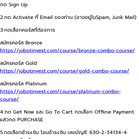
กด Sign Up
2.กด Activate ที่ Email ของท่าน​ (อาจอยู่ใน​Spam, Junk Mail)
3.กดเลือกคอร์สที่ต้องการ
สมัครคอร์ส​ Bronze
https://jobotinvest.com/course/bronze-combo-course/
สมัครคอร์ส​ Gold
https://jobotinvest.com/course/gold-combo-course/
สมัครคอร์ส​ Platinum
https://jobotinvest.com/course/platinum-combo-
course/
4.กด Get Now และ Go To Cart กดเลือก​ Offline Payment
แล้วกด​ PURCHASE
5.กดเลือกชำระเงิน โอนชำระเงิน เลขบัญชี: 630-2-34134-4