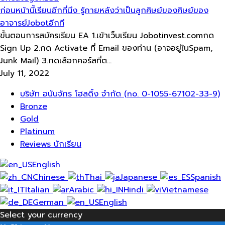
ก่อนหน้านี้เรียนอีกที่นึง​ รู้ภายหลังว่าเป็นลูกศิษย์​ของศิษย์​ของ
อาจารย์​Jobotอีกที
ขั้นตอนการสมัครเรียน​ EA 1.เข้าเว็บ​เรียน Jobotinvest.comกด
Sign Up 2.กด Activate ที่ Email ของท่าน​ (อาจอยู่ใน​Spam,
Junk Mail) 3.กดเลือกคอร์สที่ต...
July 11, 2022
Menu
บริษัท อนันจักร โฮลดิ้ง จำกัด (no. 0-1055-67102-33-9)
Bronze
Gold
Platinum
Reviews นักเรียน
English
Chinese
Thai
Japanese
Spanish
Italian
Arabic
Hindi
Vietnamese
German
English
Select your currency