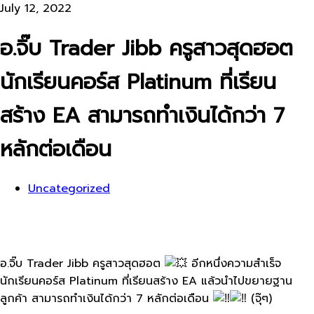
July 12, 2022
อ.จิ๊บ​ Trader Jibb ครูสาวสุดฮอต​​
นักเรียนคอร์ส​ Platinum​ ที่เรียน
สร้าง​ EA สามารถทำเงินได้กว่า 7
หลักต่อเดือน
Uncategorized
อ.จิ๊บ​ Trader Jibb ครูสาวสุดฮอต​
อีกหนึ่งความสำเร็จ​
นักเรียนคอร์ส​ Platinum​ ที่เรียนสร้าง​ EA แล้วนำไปขยายฐาน
ลูกค้า สามารถทำเงินได้กว่า 7 หลักต่อเดือน
(จุ๊ๆ)