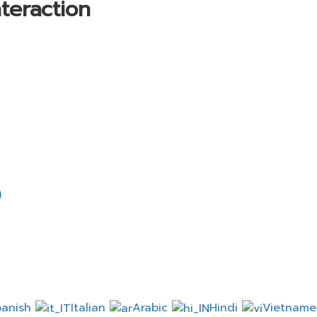
teraction
)
panish
Italian
Arabic
Hindi
Vietnam