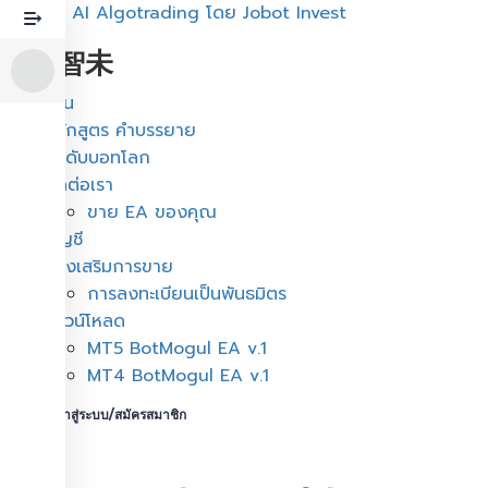
หลักสูตร AI Algotrading โดย Jobot Invest
周博智未
เมนู
บ้าน
หลักสูตร คำบรรยาย
อันดับบอทโลก
ติดต่อเรา
ขาย EA ของคุณ
บัญชี
ผู้ส่งเสริมการขาย
การลงทะเบียนเป็นพันธมิตร
ดาวน์โหลด
MT5 BotMogul EA v.1
MT4 BotMogul EA v.1
เข้าสู่ระบบ/สมัครสมาชิก