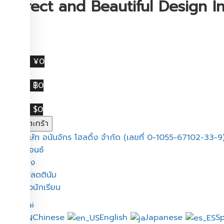
Correct and Beautiful Design In
¥0
฿0
$0
จำนวน
หยิบใส่ตะกร้า
Correct
เมนู
บริษัท อนันจักร โฮลดิ้ง จำกัด (เลขที่ 0-1055-67102-33-9
and
บรอนซ์
Beautiful
ทอง
Design
แพลตตินัม
Interaction
รีวิวนักเรียน
ชิ้น
Thai
Chinese
English
Japanese
S