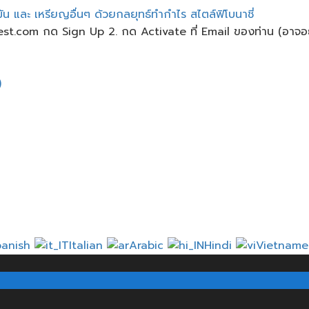
ละ​ เหรียญ​อื่นๆ​ ด้วยกลยุทธ์​ทำกำไร​ สไตล์​ฟิโบนาชี่
nvest.com กด Sign Up 2. กด Activate ที่ Email ของท่าน (อาจอย
)
panish
Italian
Arabic
Hindi
Vietnam