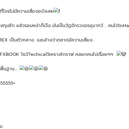
่โจรไม่มีความเสี่ยงอะไรเลย
ทุนอีก แล้วรอบหน้าก็เจ๊ง มันเป็นวัฏจักร​วงจรอุบาทว์​ .. คนได้จะHa
EX เป็นตัวกลาง.. และอ้างว่าตลาดมีความเสี่ยง..
​MYFXBOOK​ โชว์Techicalวิเคราะห์​กราฟ หลอกคนไปเรื่อยๆ​ๆ​ ​
ื้นฐาน....
5555555+
ับ