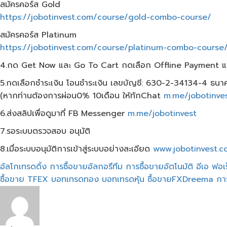
สมัครคอร์ส​ Gold
https://jobotinvest.com/course/gold-combo-course/
สมัครคอร์ส​ Platinum
https://jobotinvest.com/course/platinum-combo-course
4.กด Get Now และ Go To Cart กดเลือก​ Offline Payment 
5.กดเลือกชำระเงิน โอนชำระเงิน เลขบัญชี: 630-2-34134-4 ธน
(หากท่านต้องการผ่อน0% 10เดือน​ ให้ทักChat
m.me/jobotinve
6.ส่งสลิปเพื่อดูมาที่ FB Messenger
m.me/jobotinvest
7.รอระบบตรวจสอบ อนุมัติ
8.เมื่อระบบอนุมัติการเข้าสู่ระบบอย่างละเอียด
www.jobotinvest.c
อัลโกเทรดดิ้ง
การซื้อขายอัลกอรึทึม
การซื้อขายอัตโนมัติ
อีเอ ฟอเ
ซื้อขาย TFEX
บอทเทรดทอง
บอทเทรดหุ้น
ซื้อขายFXDreema
กา