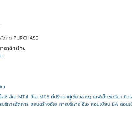
/
แล้วกด​ PURCHASE
าคารกสิกรไทย
st
om
ร็กซ์
อีเอ MT4
อีเอ MT5
ที่ปรึกษาผู้เชี่ยวชาญ
เอฟเอ็กซ์ดรีม่า
คิว
รบริหารจัดการ
สอนสร้างอีเอ
การบริหาร อีเอ
สอนเขียน EA
สอนเข