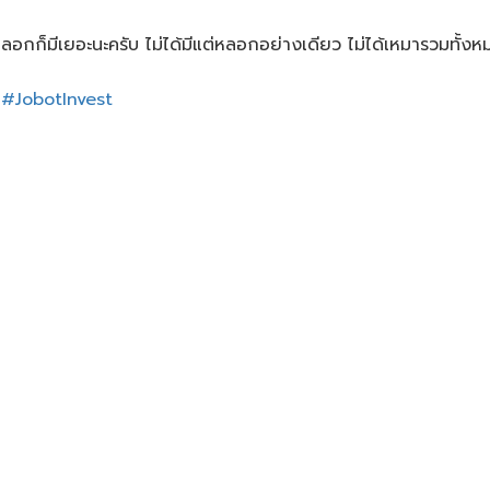
้หลอกก็มีเยอะนะครับ ไม่ได้มีแต่หลอกอย่างเดียว ไม่ได้เหมารวมทั้งห
บ
#JobotInvest