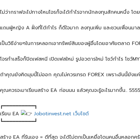
ไม่ว่ากราฟจะไปทางไหนโจรก็จะได้กำไรจากนักลงทุนสักคนหนึ่ง โดยที
แถมผู้หญิง A ฝั่งที่ได้กำไร ก็ดีใจมาก ลงทุนเพิ่ม และชวนเพื่อนมาลง
เป็นวิธีง่ายๆในการหลอกเอาทรัพย์สินของผู้อื่นโดยอาศัยตลาด FOR
โจรทำเสร็จก็ปิดเฟสหนี​ เปิดเฟสใหม่​ รูปอวตารใหม่​ โชว์กำไร​ โชว์
ถ้าคุณยังคิดมุมนี้ไม่ออก คุณไม่ควรเทรด FOREX เพราะอันนี้ยังแค่พ
คุณควรจะมาเรียนสร้าง​ EA​ ก่อนน​น แล้วคุณจะรู้อะไรมากขึ้น.. 55
┏━━━━━━━━━━┓
เรียน EA
Jobotinvest.net เว็บไซต์
┗━━━━━━━━━━┛
สร้าง EA ที่รันเอง = ดีที่สุด จะได้ไม่ตกเป็นเหยื่อโดนคนอื่นหลอกคร