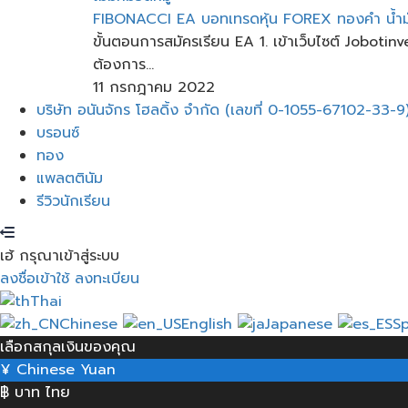
FIBONACCI EA บอทเทรดหุ้น​ FOREX ทองคำ​ น้ำมัน​ แ
ขั้นตอนการสมัครเรียน EA 1. เข้าเว็บไซต์ Joboti
ต้องการ...
11 กรกฎาคม 2022
เมนู
บริษัท อนันจักร โฮลดิ้ง จำกัด (เลขที่ 0-1055-67102-33-9
บรอนซ์
ทอง
แพลตตินัม
รีวิวนักเรียน
เฮ้ กรุณาเข้าสู่ระบบ
ลงชื่อเข้าใช้
ลงทะเบียน
Thai
Chinese
English
Japanese
S
เลือกสกุลเงินของคุณ
¥
Chinese Yuan
฿
บาท ไทย