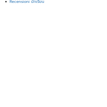
Recensioni นักเรียน
Accedi
Google
Google
o accedi con l'e-mail
La password deve avere un mi
Voglio iscrivermi come istruttore