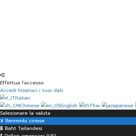
Ricordati di me
Accedi
Iscriviti
Ripristino della password
Invia il link di ripristino
Invio del link per la reimpostazione della password
alla
La vostra domanda viene inviata
Vi invieremo un'e-mai
Nessun conto?
Iscriviti
Accedi
Avete perso la password?
Effettua l'accesso
Accedi
Inserisci i tuoi dati
Italian
Chinese
English
Thai
Japanese
Selezionare la valuta
¥
Renminbi cinese
฿
Baht Tailandesi