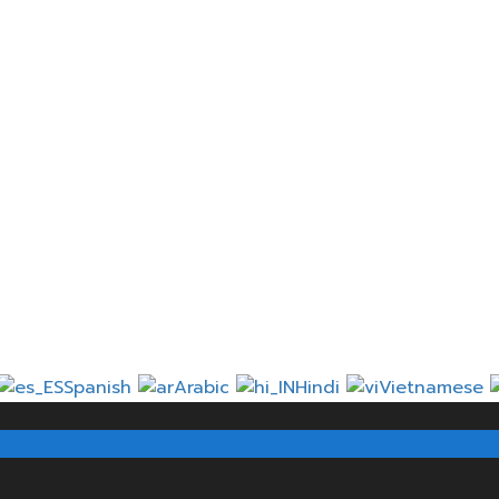
 vostra e-mail
Chiudere
l non appena la vostra domanda sarà approvata.
Vai al p
Spanish
Arabic
Hindi
Vietnamese