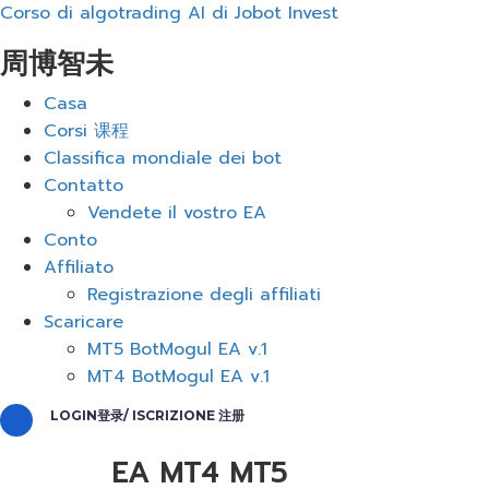
Corso di algotrading AI di Jobot Invest
周博智未
Menu
Casa
Corsi 课程
Classifica mondiale dei bot
Contatto
Vendete il vostro EA
Conto
Affiliato
Registrazione degli affiliati
Scaricare
MT5 BotMogul EA v.1
MT4 BotMogul EA v.1
LOGIN登录/ ISCRIZIONE 注册
EA MT4 MT5