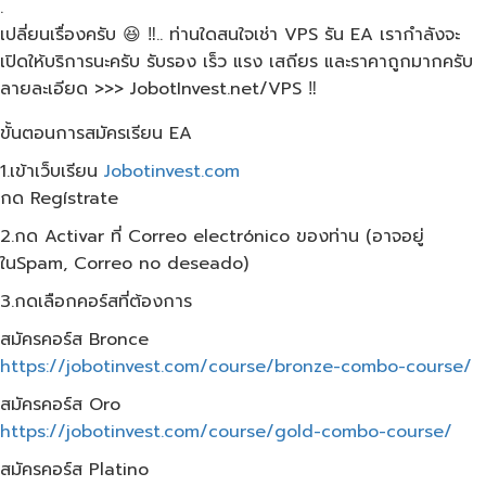
.
เปลี่ยนเรื่อง​ครับ​ 😆 ‼️.. ท่านใดสนใจเช่า VPS​ รัน EA เรากำลังจะ
เปิดให้บริการนะครับ รับรอง​ เร็ว​ แรง​ เสถียร​ และราคาถูกมากครับ
ลายละเอียด >>> JobotInvest.net/VPS ‼️
ขั้นตอนการสมัครเรียน EA
1.เข้าเว็บเรียน
Jobotinvest.com
กด Regístrate
2.กด Activar ที่ Correo electrónico ของท่าน (อาจอยู่
ในSpam, Correo no deseado)
3.กดเลือกคอร์สที่ต้องการ
สมัครคอร์ส Bronce
https://jobotinvest.com/course/bronze-combo-course/
สมัครคอร์ส Oro
https://jobotinvest.com/course/gold-combo-course/
สมัครคอร์ส Platino