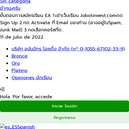
Sin categoría
ขำๆนะครับ
ขั้นตอนการสมัครเรียน EA 1.เข้าเว็บเรียน Jobotinvest.comกด
Sign Up 2.กด Activate ที่ Email ของท่าน (อาจอยู่ในSpam,
Junk Mail) 3.กดเลือกคอร์สที่ต...
11 de julio de 2022
Menú
บริษัท อนันจักร โฮลดิ้ง จำกัด (nº 0-1055-67102-33-9)
Bronce
Oro
Platino
Opiniones นักเรียน
Hola. Por favor, accede
Iniciar Sesión
Registrarse
Spanish