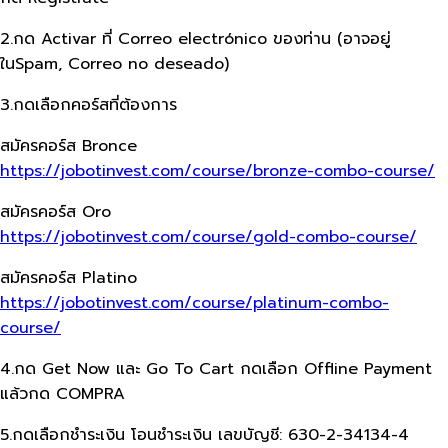
2.กด Activar ที่ Correo electrónico ของท่าน (อาจอยู่
ในSpam, Correo no deseado)
3.กดเลือกคอร์สที่ต้องการ
สมัครคอร์ส Bronce
https://jobotinvest.com/course/bronze-combo-course/
สมัครคอร์ส Oro
https://jobotinvest.com/course/gold-combo-course/
สมัครคอร์ส Platino
https://jobotinvest.com/course/platinum-combo-
course/
4.กด Get Now และ Go To Cart กดเลือก Offline Payment
แล้วกด COMPRA
5.กดเลือกชำระเงิน โอนชำระเงิน เลขบัญชี: 630-2-34134-4