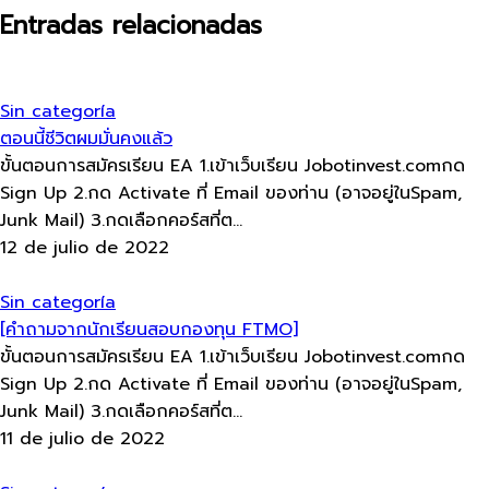
Entradas relacionadas
Sin categoría
ตอนนี้ชีวิตผมมั่นคงแล้ว
ขั้นตอนการสมัครเรียน EA 1.เข้าเว็บเรียน Jobotinvest.comกด
Sign Up 2.กด Activate ที่ Email ของท่าน (อาจอยู่ในSpam,
Junk Mail) 3.กดเลือกคอร์สที่ต...
12 de julio de 2022
Sin categoría
[คำถามจากนักเรียนสอบกองทุน​ FTMO]​
ขั้นตอนการสมัครเรียน EA 1.เข้าเว็บเรียน Jobotinvest.comกด
Sign Up 2.กด Activate ที่ Email ของท่าน (อาจอยู่ในSpam,
Junk Mail) 3.กดเลือกคอร์สที่ต...
11 de julio de 2022