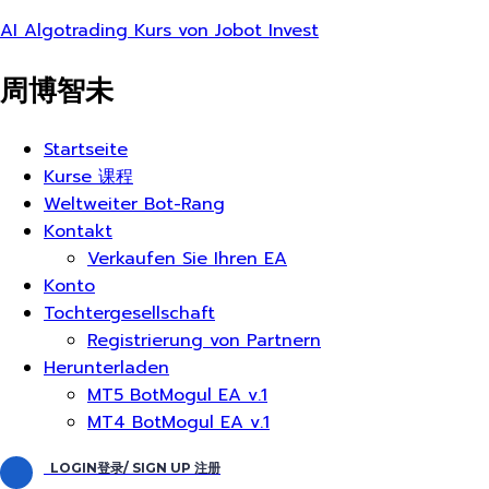
AI Algotrading Kurs von Jobot Invest
周博智未
Menü
Startseite
Kurse 课程
Weltweiter Bot-Rang
Kontakt
Verkaufen Sie Ihren EA
Konto
Tochtergesellschaft
Registrierung von Partnern
Herunterladen
MT5 BotMogul EA v.1
MT4 BotMogul EA v.1
LOGIN登录/ SIGN UP 注册