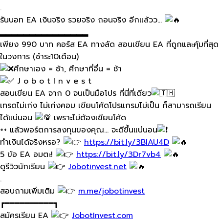
.
รัน​บอท​ EA เงินจริง​ รวยจริง​ ถอนจริง​ อีกแล้วว…
▂▂▂▂▂▂▂▂▂▂▂▂▂▂▂
เพียง 990 บาท คอร์ส EA ทางลัด สอนเขียน EA ที่ถูกและคุ้มที่สุด
ในวงการ (ชำระ10เดือน)
ศึกษาเอง = ช้า, ศึกษาที่อื่น = ช้า
J o b o t I n v e s t
สอนเขียน EA จาก 0 จนเป็นมือโปร ที่นี่ที่เดียว
เทรดไม่เก่ง ไม่เก่งคอม เขียนโค้ดโปรแกรมไม่เป็น ก็สามารถเรียน
ได้แน่นอน
เพราะไม่ต้องเขียนโค้ด
++ แล้วพอร์ตการลงทุนของคุณ... จะดีขึ้นแน่นอน
ทำเงินได้จริงหรอ?
https://bit.ly/3BlAU4D
5 ข้อ EA อมตะ!
https://bit.ly/3Dr7vb4
ดูรีวิวนักเรียน
Jobotinvest.net
.
สอบถามเพิ่มเติม
m.me/jobotinvest
┏━━━━━━━━━━┓
สมัครเรียน EA
JobotInvest.com