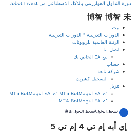
دورة التداول الخوارزمي بالذكاء الاصطناعي من Jobot Invest
博智 博智 未
ائمة
بيت
عام
الدورات التدريبية ° الدورات التدريبية
الرتبة العالمية للروبوتات
اتصل بنا
بيع EA الخاص بك
حساب
شركة تابعة
التسجيل كشريك
تنزيل
MT5 BotMogul EA v.1 MT5 BotMogul EA v.1
MT4 BotMogul EA v.1
تسجيل الدخول/تسجيل الدخول 注 册
إي أيه إم تي 4 إم تي 5