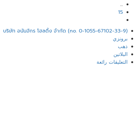
…
15
ائمة
บริษัท อนันจักร โฮลดิ้ง จำกัด (no. 0-1055-67102-33-9)
عام
برونزي
ذهب
البلاتين
التعليقات رائعة
تسجيل الدخول
جوجل
جوجل
أو قم بتسجيل الدخول باستخدام البريد الإلكتروني