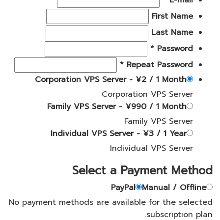
E-mail *
First Name
Last Name
Password *
Repeat Password *
Corporation VPS Server
-
¥
2
/
1 Month
Corporation VPS Server
Family VPS Server
-
¥
990
/
1 Month
Family VPS Server
Individual VPS Server
-
¥
3
/
1 Year
Individual VPS Server
Select a Payment Method
PayPal
Manual / Offline
No payment methods are available for the selected
subscription plan.